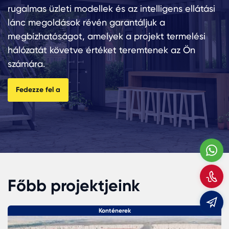
rugalmas üzleti modellek és az intelligens ellátási
lánc megoldások révén garantáljuk a
megbízhatóságot, amelyek a projekt termelési
hálózatát követve értéket teremtenek az Ön
számára.
Fedezze fel a
W
H
m
Főbb projektjeink
m
Konténerek