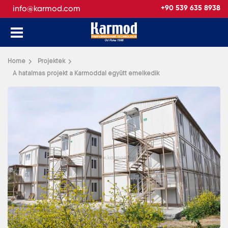
info@karmod.com
+90 539 635 8938
Vissza
Home
Projektek
A hatalmas projekt a Karmoddal együtt emelkedik