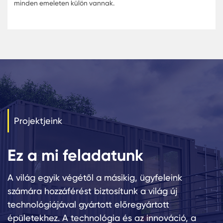
A 3 darab, egyenként háromszintes blokkból álló
épületegyüttes a Karmod új generációs lakókonténereib
épül, és a projektben dolgozó összes alkalmazottat fogj
kiszolgálni. Az étkező a 3x7-es, teljesen csavarozott
konténerrendszerrel készül, és összesen 819 m2 alapterül
DAP Eagle projektben egyszerre akár 600 alkalmazott
étkeztetését is biztosítani tudják. Mindegyik raktár 3 eme
2 blokk 1536 m2-es és 480 ágyas. A WC és a zuhanyzók
minden emeleten külön vannak.
Projektjeink
Ez a mi feladatunk
A világ egyik végétől a másikig, ügyfeleink
számára hozzáférést biztosítunk a világ új
technológiájával gyártott előregyártott
épületekhez. A technológia és az innováció, a