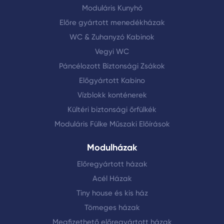
Moduláris Kunyhó
Előre gyártott menedékházak
WC & Zuhanyzó Kabinok
Vegyi WC
Páncélozott Biztonsági Zsákok
Előgyártott Kabino
Vízblokk konténerek
Kültéri biztonsági őrfülkék
Moduláris Fülke Műszaki Előírások
Modulházak
Előregyártott házak
Acél Házak
Tiny house és kis ház
Tömeges házak
Megfizethető előregyártott házak