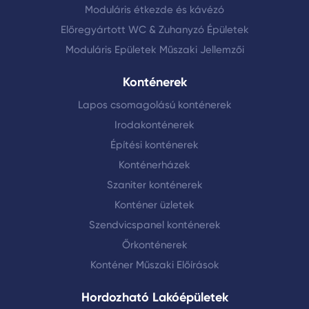
Moduláris étkezde és kávézó
Előregyártott WC & Zuhanyzó Épületek
Moduláris Epületek Műszaki Jellemzői
Konténerek
Lapos csomagolású konténerek
Irodakonténerek
Építési konténerek
Konténerházek
Szaniter konténerek
Konténer üzletek
Szendvicspanel konténerek
Őrkonténerek
Konténer Műszaki Előírások
Hordozható Lakóépületek