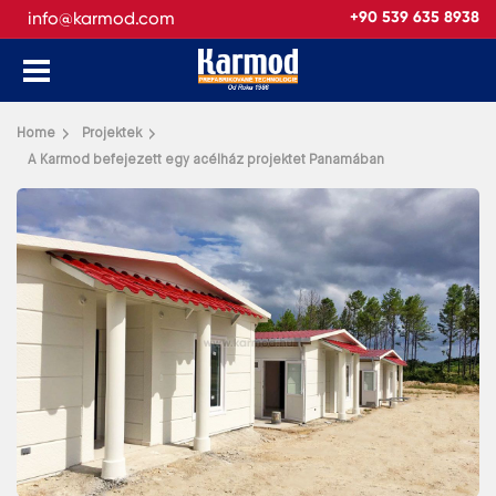
info@karmod.com
+90 539 635 8938
Vissza
Home
Projektek
A Karmod befejezett egy acélház projektet Panamában