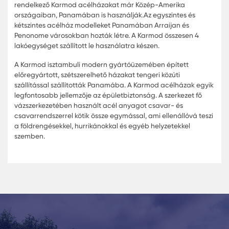
A kiváló minőségű és gyors gyártási és telepítési jellemző
rendelkező Karmod acélházakat már Közép-Amerika
országaiban, Panamában is használják.Az egyszintes és
kétszintes acélház modelleket Panamában Arraijan és
Penonome városokban hozták létre. A Karmod összesen 
lakóegységet szállított le használatra készen.
A Karmod isztambuli modern gyártóüzemében épített
előregyártott, szétszerelhető házakat tengeri közúti
szállítással szállították Panamába. A Karmod acélházak
legfontosabb jellemzője az épületbiztonság. A szerkezet 
vázszerkezetében használt acél anyagot csavar- és
csavarrendszerrel kötik össze egymással, ami ellenállóvá
a földrengésekkel, hurrikánokkal és egyéb helyzetekkel