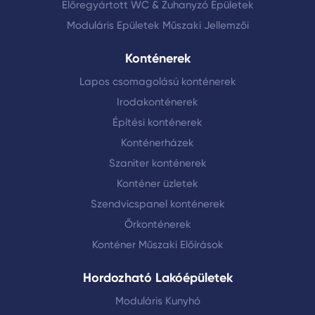
Előregyártott WC & Zuhanyzó Épületek
Moduláris Epületek Műszaki Jellemzői
Konténerek
Lapos csomagolású konténerek
Irodakonténerek
Építési konténerek
Konténerházek
Szaniter konténerek
Konténer üzletek
Szendvicspanel konténerek
Őrkonténerek
Konténer Műszaki Előírások
Hordozható Lakóépületek
Moduláris Kunyhó