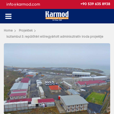
info@karmod.com
+90 539 635 8938
Vissza
Home
Projektek
Isztambul 3. repülőtéri előregyártott adminisztratív iroda projektje