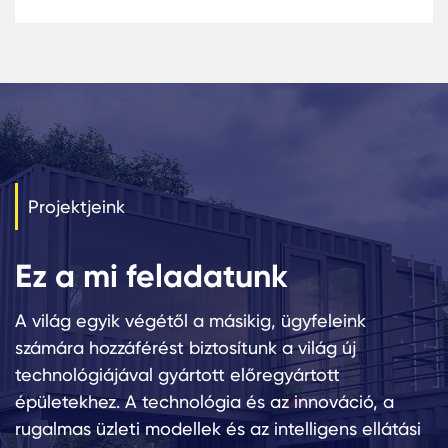
világ legnagyobb repülőtere lesz.
A Karmod sikeresen befejezte a repülőtér építéséhez
szükséges moduláris épületek építését és összeszerelését
amelyek adminisztratív és műszaki irodákból, étkezdékbő
kollégiumokból, építészek és mérnökök irodáiból, mosdó
és zuhanyzókból, mosodákból és raktárakból állnak. A
moduláris építményekhez új generációs konténereket
használtak.
Projektjeink
Ez a mi feladatunk
A világ egyik végétől a másikig, ügyfeleink
számára hozzáférést biztosítunk a világ új
technológiájával gyártott előregyártott
épületekhez. A technológia és az innováció, a
rugalmas üzleti modellek és az intelligens ellátási