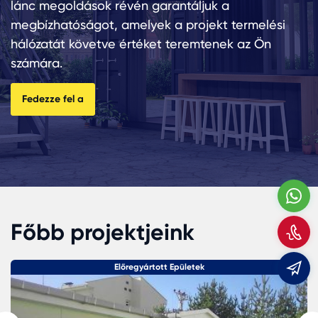
lánc megoldások révén garantáljuk a
megbízhatóságot, amelyek a projekt termelési
hálózatát követve értéket teremtenek az Ön
számára.
Fedezze fel a
W
Főbb projektjeink
H
m
Előregyártott Epületek
m