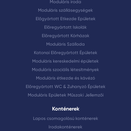
Mobilis Megoldások:
A Mobil menedékhelyek
Moduláris iroda
népszerűsége növekszik, mivel ezek gyorsan
Moduláris szállásegységek
telepíthetőek és könnyen mozgathatók egyik
Előgyártott Etkezde Epületek
helyről a másikra. Azok számára, akik ideiglen
Előregyártott Iskolák
vagy váratlan helyzetekre készülnek, ezek az
Előregyártott Kórházak
opciók ideálisak lehetnek.
Moduláris Szálloda
Katonai és Vészhelyzeti Alkalmazások:
A
Katonai Előregyártott Épületek
Hordozható katonai menedékházak és az
Moduláris kereskedelmi épületek
Előregyártott katonai menedékházak is
népszerűek, különösen a katonai gyakorlatok 
Moduláris szociális létesítmények
vészhelyzetek során. Katonai menedékhely
Moduláris étkezde és kávézó
gyártók innovatív megoldásokat kínálnak,
Előregyártott WC & Zuhanyzó Épületek
amelyek gyorsan telepíthetőek és tökéletese
Moduláris Epületek Műszaki Jellemzői
megfelelnek a kihívásoknak.
Költséghatékonyság:
A Hordozható menedék
Konténerek
árak gyakran versenyképesek a hagyományo
Lapos csomagolású konténerek
építési módszerekkel összehasonlítva. Emellet
Irodakonténerek
Eladó hordozható menedékházak piacán is t