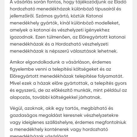
Menedékházak
A természeti katasztrófák vagy ember okozta
válságok esetén a gyors reakció elengedhetetlen
hordozható vészhelyzeti menedékházak és
menedékhely konténerek gyorsan telepíthető,
biztonságos menedéket kínálnak az érintett lako
számára.
Könnyű szállíthatóság:
Sok mobil menedékhe
könnyedén szállítható helikopterrel, kamionna
vagy hajóval, ami lehetővé teszi a gyors
telepítést nehezen megközelíthető helyeken is
Eladó hordozható menedékházak:
Vannak ol
szervezetek és vállalatok Magyarországon,
amelyek készen állnak előregyártott
menedékházak eladására azoknak, akiknek
gyorsan szükségük van rájuk.