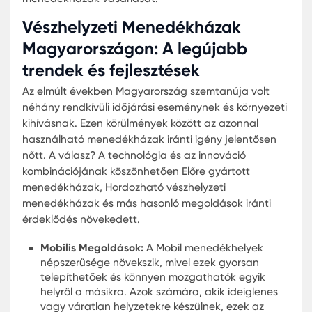
Vészhelyzeti menedékházak Magyarországon
Bár Magyarország viszonylag védett a termés
katasztrófák tekinteté ban, mégis fontos, ho
felkészülten álljunk a váratlan helyzetek elé. 
vállalat és szervezet is foglalkozik vészhelyzeti
menedékházak gyártásával és telepítésével 
országban, készen állva a váratlan eseménye
Menedékhely Konténerek
Vészhelyzetekben, például természeti katasztróf
során, azonnali menedék kínálása életmentő lehe
Az elmúlt években a menedékhely konténerek
népszerűsége nőtt Magyarországon. Ezek a
konténerek gyakran az Előre gyártott menedékh
kategóriába tartoznak, mivel gyorsan telepíthet
és azonnal használatra készek.