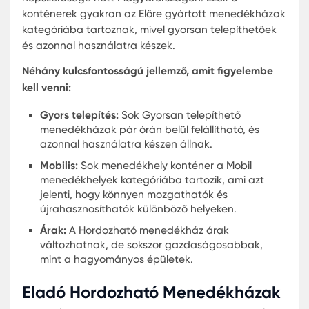
körülményeknek. Legyen szó esőről, hóról vag
sivatagi hőről, ezek a menedékházak megvéd
bennük tartózkodókat.
Gyors telepítés:
Az előregyártott menedékhá
telepítése egyszerű és gyors, gyakran néhán
órán belül felállíthatók, ami ideális a gyors
reakciós erők és humanitárius szervezetek
számára.
Árkategóriák:
A hordozható menedékház ára
széles skálán mozognak a menedékház
méretétől, felszereltségétől és anyagától
függően. A legtöbb katonai menedékhely gyá
többféle modellt kínál, hogy megfeleljen a
különböző költségvetési és műszaki
követelményeknek.
Gyors Telepítésű Vészhelyzeti