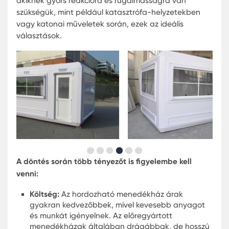
Előregyártott vs Mobil
Menedékhelyek: Voroságok és
előnyök
Az utóbbi években a menedékhelyek iránti igény
jelentősen nőtt, legyen szó katonai, vészhelyzeti
más speciális alkalmazásokról. A menedékhelyek 
fő kategóriáját, az előregyártott és a mobil
menedékhelyeket tekintve számos különbséget é
előnyt figyelembe kell venni.
Az előre gyártott menedékházak olyan struktúrák
amelyeket előre elkészítenek és a helyszínen állít