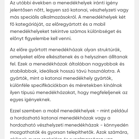
Az előre gyártott menedékházak népszerűvé vál
a magas minőségű gyártási technikák és a gyors
telepítési folyamatok miatt. Ezek a menedékház
ideális választásnak bizonyulnak olyan helyzetek
ahol gyors reakcióra és hatékony megoldásokra 
szükség, mint például természeti katasztrófák va
katonai bevetések esetén. Sok esetben a
hordozható vészhelyzeti menedékházak és az
előregyártott katonai menedékházak a leggyor
és leghatékonyabb megoldást kínálják a rászoru
számára.