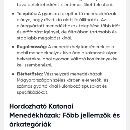
fel. Ezek a menedékházak általában nagyobbak
stabilabbak, ideálisak hosszú távú használatra. 
gyártók, mint a katonai menedékhely gyártók,
különféle specifikációkban és méretekben kínáln
ilyen típusú menedékházakat, hogy megfeleljene
egyes igényeknek.
Ezzel szemben a mobil menedékhelyek - mint pél
a hordozható katonai menedékházak vagy a
hordozható vészhelyzeti menedékházak - könny
mozgathatók és gyorsan telepíthetők. Azok szám
akiknek gyors reakcióra és rugalmasságra van
szükségük, mint például katasztrófa-helyzetekbe
vagy katonai műveletek során, ezek az ideális
választások.