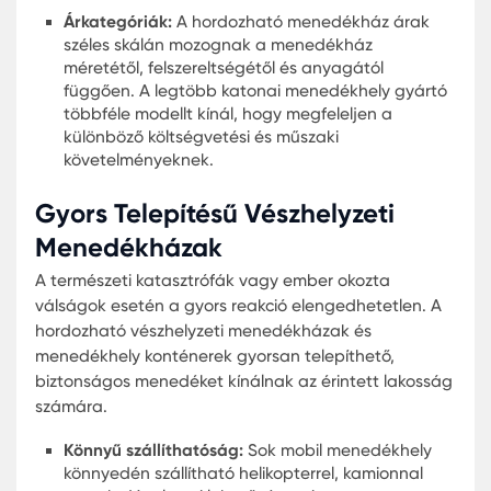
Karmod táborok Nigériában az ENSZ békefenntartók
számára
Moduláris Kunyhó
A Jégkabin projekt Eritreában