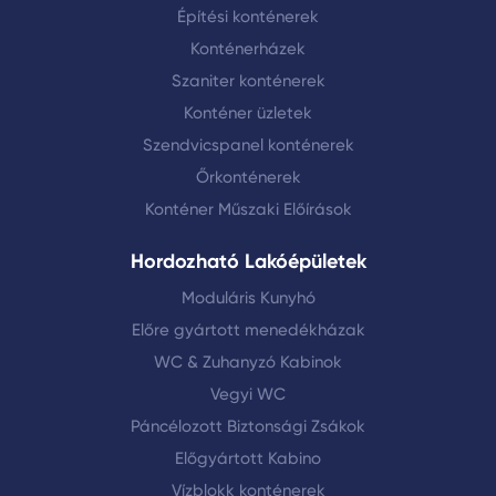
Építési konténerek
lehetőség közül választhatunk, ami további
rugalmasságot biztosít a vásárlók számára.
Konténerházek
Szaniter konténerek
Telepítés és Alkalmazás:
Az Előregyártott
Konténer üzletek
menedékházak telepítése egyszerű és gyors,
gyakran csak néhány órán belül elkészül. A
Szendvicspanel konténerek
Menedékhely konténerek is népszerűek, mivel
Őrkonténerek
szilárd szerkezettel rendelkeznek és széles kö
Konténer Műszaki Előírások
alkalmazhatók különféle környezetekben.
Hordozható Lakóépületek
Moduláris Kunyhó
Előre gyártott menedékházak
WC & Zuhanyzó Kabinok
Vegyi WC
Páncélozott Biztonsági Zsákok
Előgyártott Kabino
Vízblokk konténerek