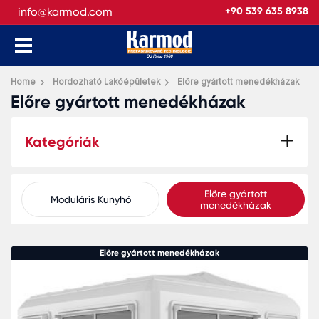
info@karmod.com
+90 539 635 8938
Home
Hordozható Lakóépületek
Előre gyártott menedékházak
Előre gyártott menedékházak
Kategóriák
Előre gyártott
Moduláris Kunyhó
menedékházak
Előre gyártott menedékházak