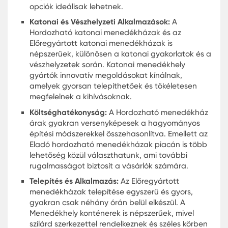
Néhány kulcsfontosságú jellemző, amit figyelem
kell venni:
Gyors telepítés:
Sok Gyorsan telepíthető
menedékházak pár órán belül felállítható, és
azonnal használatra készen állnak.
Mobilis:
Sok menedékhely konténer a Mobil
menedékhelyek kategóriába tartozik, ami azt
jelenti, hogy könnyen mozgathatók és
újrahasznosíthatók különböző helyeken.
Árak:
A Hordozható menedékház árak
változhatnak, de sokszor gazdaságosabbak,
mint a hagyományos épületek.
Eladó Hordozható Menedékház
A vásárlás során fontos, hogy tájékozódjunk az E