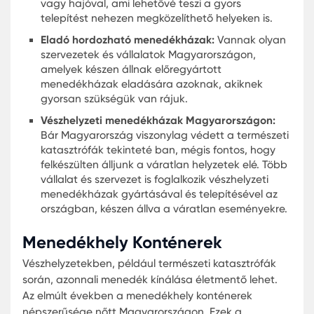
Moduláris Kunyhó
Munkatábor 250 ember számára Szomáliában
Robusztus kialakítás:
A hordozható katonai
menedékházak rendkívül erős szerkezetek,
amelyek ellenállnak az extrém környezeti