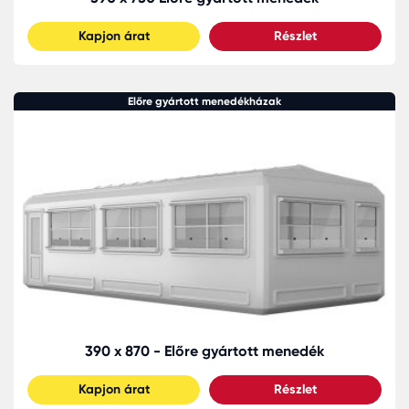
Kapjon árat
Részlet
Előre gyártott menedékházak
390 x 870 - Előre gyártott menedék
Kapjon árat
Részlet