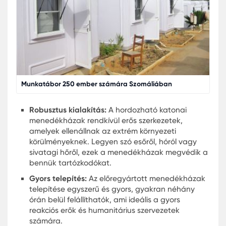
gyakran igényelnek gyorsan telepíthető, mobil
szálláshelyeket. Az előregyártott katonai
menedékházak és hordozható katonai
menedékházak ideális megoldásokat kínálnak
ezekhez a kihívásokhoz.
Moduláris Kunyhó