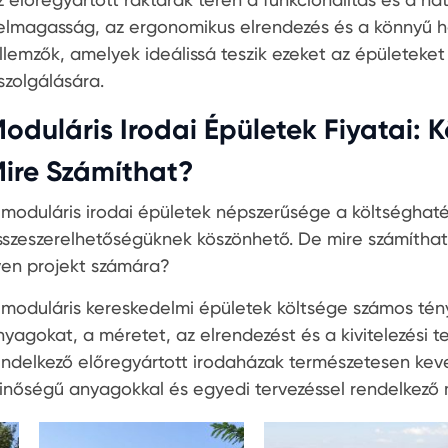
elmagasság, az ergonomikus elrendezés és a könnyű h
ellemzők, amelyek ideálissá teszik ezeket az épületeket
szolgálására.
oduláris Irodai Épületek Fiyatai: K
ire Számíthat?
 moduláris irodai épületek népszerűsége a költséghat
sszeszerelhetőségüknek köszönhető. De mire számíthat
lyen projekt számára?
 moduláris kereskedelmi épületek költsége számos tény
nyagokat, a méretet, az elrendezést és a kivitelezési t
endelkező előregyártott irodaházak természetesen ke
inőségű anyagokkal és egyedi tervezéssel rendelkező