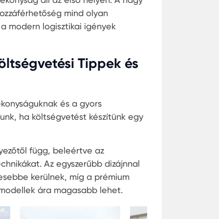
ozzáférhetőség mind olyan
 a modern logisztikai igények
öltségvetési Tippek és
ékonyságuknak és a gyors
unk, ha költségvetést készítünk egy
ezőtől függ, beleértve az
echnikákat. Az egyszerűbb dizájnnal
vesebbe kerülnek, míg a prémium
 modellek ára magasabb lehet.