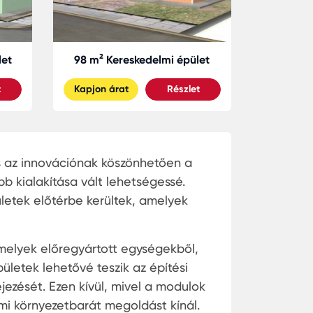
let
98 m² Kereskedelmi épület
t
Kapjon árat
Részlet
s az innovációnak köszönhetően a
 kialakítása vált lehetségessé.
etek előtérbe kerültek, amelyek
amelyek előregyártott egységekből,
ületek lehetővé teszik az építési
jezését. Ezen kívül, mivel a modulok
ami környezetbarát megoldást kínál.