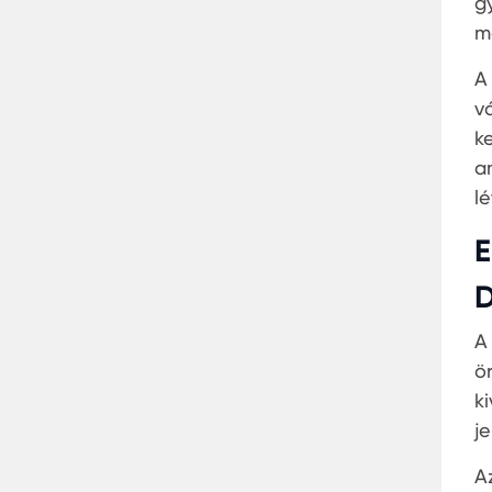
g
m
A
v
k
a
lé
E
D
A
ö
k
j
A