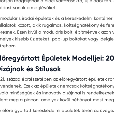
yorsan reagáljanak a piaci változásokra, új eladói terü
ódosítsanak a meglévőket.
 moduláris irodai épületek és a kereskedelmi konténe
állalatok között, akik rugalmas, költséghatékony és fe
eresnek. Ezen kívül a moduláris bolti építmények azon v
melyek kisebb üzleteket, pop-up boltokat vagy ideigl
trehozni.
lőregyártott Épületek Modelljei: 
izájnok és Stílusok
 21. század építészetében az előregyártott épületek
rvendenek. Ezek az épületek nemcsak költséghatékonya
iváló minőségűek és innovatív dizájnnal is rendelkeznek
elent meg a piacon, amelyek közül néhányat most meg
z előre gyártott kereskedelmi épületek terén az üvege