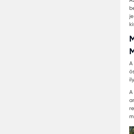
b
j
ki
M
M
A
ö
i
A
a
r
m