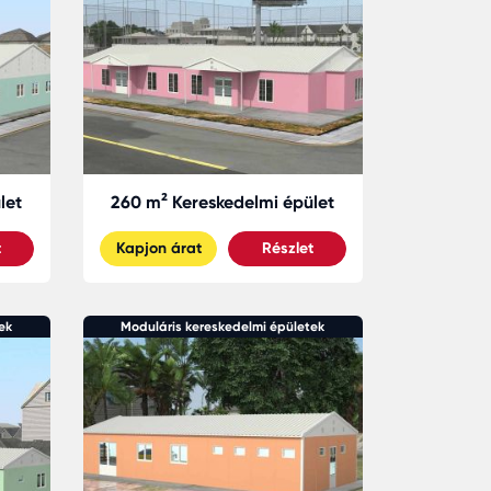
let
260 m² Kereskedelmi épület
t
Kapjon árat
Részlet
ek
Moduláris kereskedelmi épületek