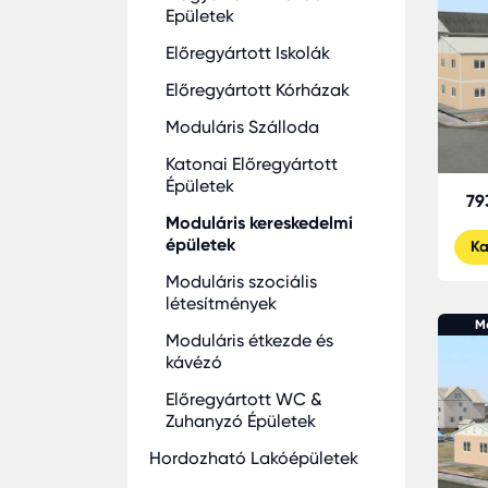
Epületek
Előregyártott Iskolák
Előregyártott Kórházak
Moduláris Szálloda
Katonai Előregyártott
Épületek
79
Moduláris kereskedelmi
épületek
Ka
Moduláris szociális
létesítmények
M
Moduláris étkezde és
kávézó
Előregyártott WC &
Zuhanyzó Épületek
Hordozható Lakóépületek