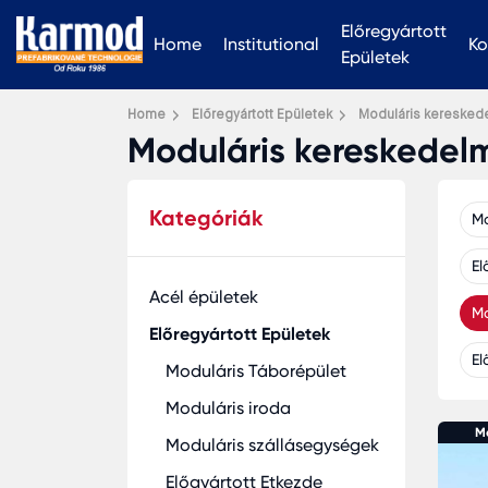
Előregyártott
Home
Institutional
Ko
Epületek
Home
Előregyártott Epületek
Moduláris keresked
Moduláris kereskedelm
Kategóriák
Mo
El
Acél épületek
Mo
Előregyártott Epületek
El
Moduláris Táborépület
Moduláris iroda
M
Moduláris szállásegységek
Előgyártott Etkezde