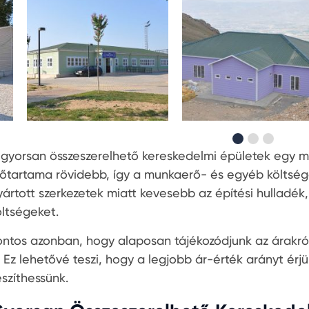
 gyorsan összeszerelhető kereskedelmi épületek egy má
dőtartama rövidebb, így a munkaerő- és egyéb költsége
yártott szerkezetek miatt kevesebb az építési hulladék
öltségeket.
ontos azonban, hogy alaposan tájékozódjunk az árakról é
s. Ez lehetővé teszi, hogy a legjobb ár-érték arányt érj
észíthessünk.