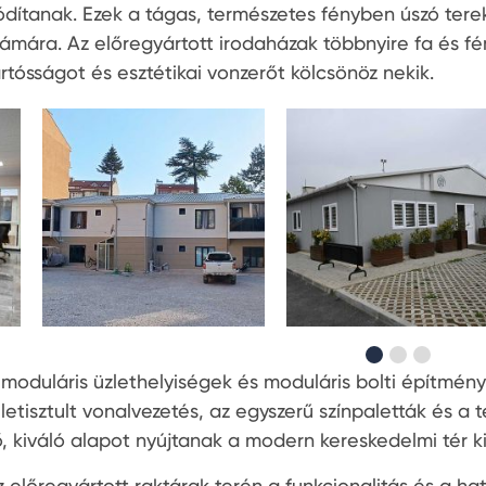
ódítanak. Ezek a tágas, természetes fényben úszó ter
zámára. Az előregyártott irodaházak többnyire fa és f
artósságot és esztétikai vonzerőt kölcsönöz nekik.
 moduláris üzlethelyiségek és moduláris bolti építménye
 letisztult vonalvezetés, az egyszerű színpaletták és a
ő, kiváló alapot nyújtanak a modern kereskedelmi tér k
z előregyártott raktárak terén a funkcionalitás és a ha