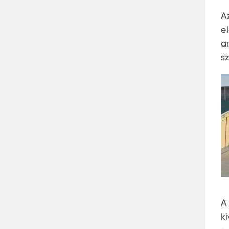
A
e
am
s
A
k