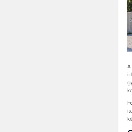
A
i
g
k
F
i
k