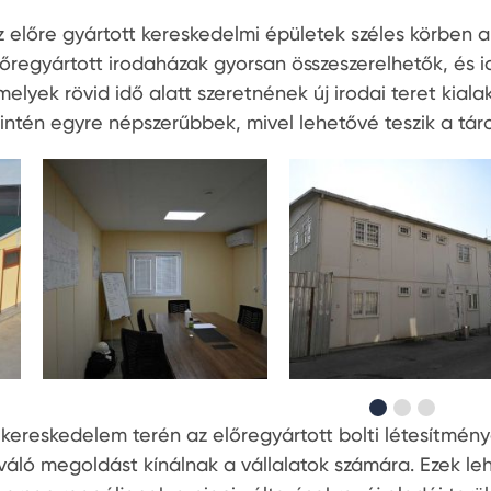
z előre gyártott kereskedelmi épületek széles körben al
lőregyártott irodaházak gyorsan összeszerelhetők, és i
elyek rövid idő alatt szeretnének új irodai teret kialak
zintén egyre népszerűbbek, mivel lehetővé teszik a táro
 kereskedelem terén az előregyártott bolti létesítmény
iváló megoldást kínálnak a vállalatok számára. Ezek leh