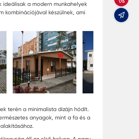
min
ek ideálisak a modern munkahelyek
ém kombinációjával készülnek, ami
E-
mail
k terén a minimalista dizájn hódít.
 természetes anyagok, mint a fa és a
ialakításához.
tékonyság áll az első helyen. A nagy