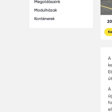
Megoldásaink
Modulházak
Konténerek
20
Ka
A
k
E
ú
A
ú
f
e