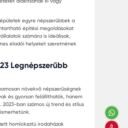
leteket alakítsanak ki vagy
r épületek egyre népszerűbbek a
nntartható építési megoldásokat
állalatok számára is ideálisak,
enes eladói helyeket szeretnének
2023 Legnépszerűbb
 rohamosan növekvő népszerűségnek
k és gyorsan felállíthatók, hanem
. 2023-ban számos új trend és stílus
ismerhetünk.
Wha
zett homlokzatú irodaházak
Hívj