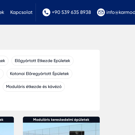
ek
Kapcsolat
+90 539 635 8938
info@karmo
gek
Előgyártott Etkezde Epületek
a
Katonai Előregyártott Épületek
Moduláris étkezde és kávézó
ek
Moduláris kereskedelmi épületek