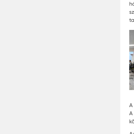
h
s
t
A
A
k
A