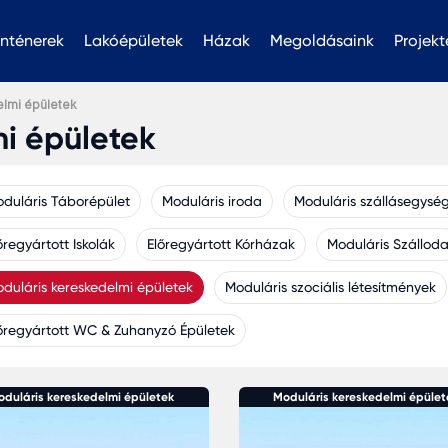
nténerek
Lakóépületek
Házak
Megoldásaink
Projekt
elmi épületek
i épületek
duláris Táborépület
Moduláris iroda
Moduláris szállásegysé
őregyártott Iskolák
Előregyártott Kórházak
Moduláris Szállod
duláris kereskedelmi épületek
Moduláris szociális létesítmények
őregyártott WC & Zuhanyzó Épületek
oduláris kereskedelmi épületek
Moduláris kereskedelmi épület