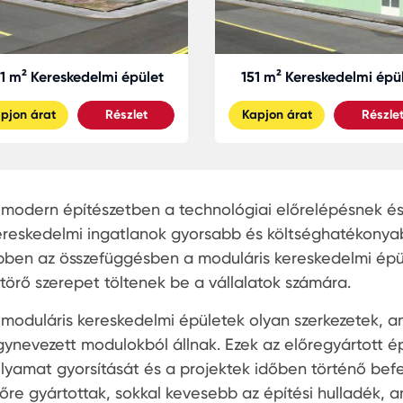
1 m² Kereskedelmi épület
151 m² Kereskedelmi épü
pjon árat
Részlet
Kapjon árat
Részle
 modern építészetben a technológiai előrelépésnek é
ereskedelmi ingatlanok gyorsabb és költséghatékonyabb
bben az összefüggésben a moduláris kereskedelmi épül
ttörő szerepet töltenek be a vállalatok számára.
 moduláris kereskedelmi épületek olyan szerkezetek, 
gynevezett modulokból állnak. Ezek az előregyártott ép
olyamat gyorsítását és a projektek időben történő befe
lőre gyártottak, sokkal kevesebb az építési hulladék, 