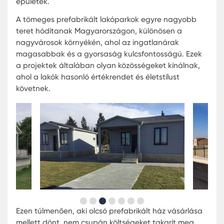
Prefabrikált Tömeges Lakóháza
Magyarországon
A magyar piacon a prefabrikált lakóhelyek árai
általában kedvezőbbek, mint a hagyományos
építésű házaké. Több vállalat specializálódott a
megfizethető prefabrikált házak építésére és
értékesítésére, amelyek kiváló minőségű anyagok
és modern tervezési megoldásokkal készülnek. Ez
házak nem csak olcsóbbak, hanem gyakran sokk
gyorsabban elkészülnek, mint a hagyományos
épületek.
A tömeges prefabrikált lakóparkok egyre nagyo
teret hódítanak Magyarországon, különösen a
nagyvárosok környékén, ahol az ingatlanárak
magasabbak és a gyorsaság kulcsfontosságú. E
a projektek általában olyan közösségeket kínáln