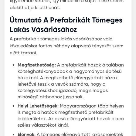
Prefabrikált Tömeges
Lakásprojektek: Kedvező Árú
Konut Lehetőségek
A prefabrikált lakásprojektek Magyarországon e
népszerűbbek azok között, akik gyors és
költséghatékony megoldást keresnek. A megfizet
prefabrikált házak Magyarországon különösen
vonzóak azok számára, akik a nagyvárosok
környezetében keresnek otthont. A tömeges
előregyártott lakásprojektek lehetővé teszik, hog
lakók egy közösségi környezetben éljenek, miköz
élvezik az előregyártott házak minden előnyét. A