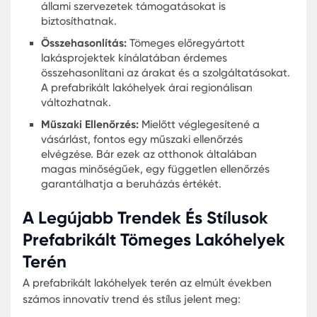
Prefabrikált Tömeges
Lakóterületek
A megfizethető prefabrikált lakóterületek egyre
népszerűbbek a magyar vásárlók körében. Ennek
nem csak az előregyártott házak kedvező ára,
hanem az a tény is, hogy ezek az otthonok gyak
jobb minőségű anyagokból készülnek és modern
tervezési megoldásokat alkalmaznak. A tömeges
előregyártott lakásprojektek különösen azok
számára lehetnek vonzóak, akik egy közösségi
környezetben, de mégis saját otthonukban
szeretnének élni.
A legtöbb vásárló azért dönt a prefabrikált konu
mellett, mert ezek gyors és költséghatékony
megoldást kínálnak. Megfizethető áron, mégis