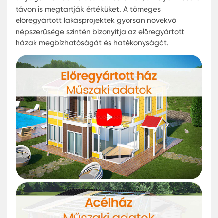
Magyarországon az olcsó előregyártott ház építé
egyre elterjedtebb, és nem csak az alacsonyabb
költségek miatt. Az előregyártott házak általába
energiatakarékosak, és a korszerű technológiák é
anyagok felhasználásával készülnek, amelyek ho
távon is megtartják értéküket. A tömeges
előregyártott lakásprojektek gyorsan növekvő
népszerűsége szintén bizonyítja az előregyártott
házak megbízhatóságát és hatékonyságát.