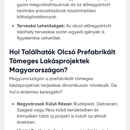
megfizethető prefabrikált lakóterületek kiváló
választásnak bizonyulnak a fiatal családok, páro
egyedülállók számára egyaránt. A tervezési foly
során az olcsó előregyártott lakóhely tervezése
lehetővé teszi a személyes preferenciák és igény
figyelembe vételét, így mindenki a saját ízlése sze
alakíthatja ki otthonát.
Útmutató A Prefabrikált Tömeg
Lakás Vásárlásához
A prefabrikált tömeges lakás vásárlásához való
közeledéskor fontos néhány alapvető tényezőt s
előtt tartani.
Megfizethetőség:
A prefabrikált házak által
költséghatékonyabbak a hagyományos építé
házaknál. A megfizethető előregyártott háza