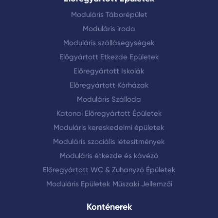
elvégzése. Bár ezek az otthonok általában
magas minőségűek, egy független ellenőrzés
Moduláris Táborépület
garantálhatja a beruházás értékét.
Moduláris iroda
Moduláris szállásegységek
A Legújabb Trendek És Stílusok
Előgyártott Etkezde Epületek
Prefabrikált Tömeges Lakóhely
Előregyártott Iskolák
Terén
Előregyártott Kórházak
Moduláris Szálloda
A prefabrikált lakóhelyek terén az elmúlt években
Katonai Előregyártott Épületek
számos innovatív trend és stílus jelent meg:
Moduláris kereskedelmi épületek
Fenntarthatóság:
A megfizethető előregyárto
Moduláris szociális létesítmények
házak tervezésekor a fenntarthatóság egyre
Moduláris étkezde és kávézó
fontosabbá válik. Az energiahatékony anyag
Előregyártott WC & Zuhanyzó Épületek
és a környezetbarát megoldások előtérbe
Moduláris Epületek Műszaki Jellemzői
kerülnek.
Modularitás:
A modularitás lehetővé teszi a
Konténerek
vásárlók számára, hogy az otthonukat a sajá