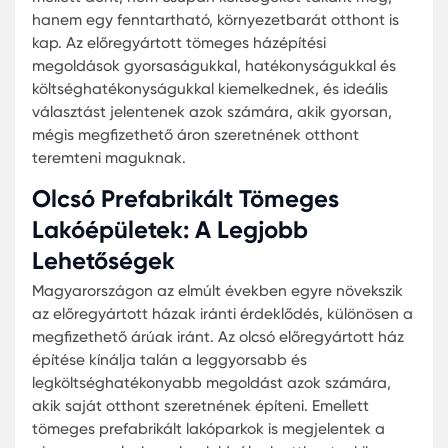
ahol a lakók hasonló értékrendet és életstílust
követnek.
Ezen túlmenően, aki olcsó prefabrikált ház vásárl
mellett dönt, nem csupán költségeket takarít meg
hanem egy fenntartható, környezetbarát otthont 
kap. Az előregyártott tömeges házépítési
megoldások gyorsaságukkal, hatékonyságukkal 