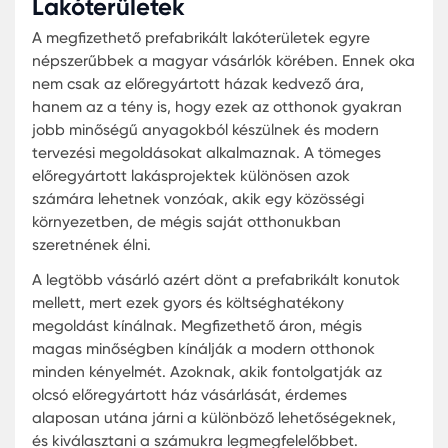
Építési Megoldások: Kedvező Á
Választások
A magyar ingatlanpiac egyik legújabb trendje a
prefabrikált konutok elterjedése. Ezek az épülete
nem csak gyorsabb építési időtartamot kínálnak,
hanem általában költséghatékonyabbak is a
hagyományos építkezésekhez képest. A
megfizethető előregyártott házak kínálata egyre
bővül Magyarországon, és számos család számá
jelentenek ideális otthont. A tömeges prefabrikál
lakóparkok pedig új perspektívát nyitnak a
városfejlesztés területén.
Az olcsó előregyártott ház építése számos előnn
bír, például:
Gyorsaság:
A gyártási és telepítési folyamato