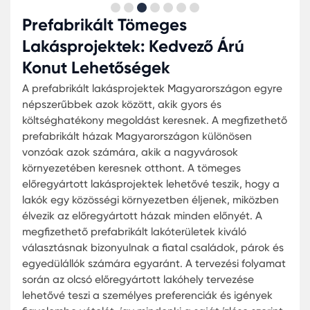
közösségi környezetben szeretnének élni. Az
előregyártott tömeges házépítési megoldások kö
számos innovatív technika található, amelyek ho
távú megtérülést és kényelmet biztosítanak a lak
számára. Amikor olcsó prefabrikált ház vásárlása
mellett döntünk, fontos mérlegelni a különféle
lehetőségeket, hogy a legmegfelelőbb döntést
hozzuk meg. Az előregyártott lakóhelyek árai
változatosak lehetnek, attól függően, hogy milye
extrákat és kiegészítőket választunk.