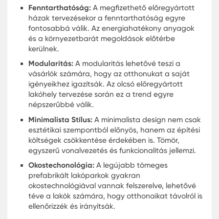
magas minőségben kínálják a modern otthonok
minden kényelmét. Azoknak, akik fontolgatják az
olcsó előregyártott ház vásárlását, érdemes
alaposan utána járni a különböző lehetőségekne
és kiválasztani a számukra legmegfelelőbbet.
Finanszírozási És Vásárlási Tipp
Olcsó Prefabrikált Tömeges
Lakásokhoz
A prefabrikált lakások iránti érdeklődés egyre
növekszik Magyarországon, főként az olcsó
előregyártott házak elérhetősége miatt. A vásárl
és finanszírozás egyszerűnek tűnhet, de néhány t
mindig hasznos lehet:
Költségvetés Meghatározása:
Mielőtt