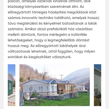
költséghatékonyságukkal kiemelkednek, és ideáli
választást jelentenek azok számára, akik gyorsan
mégis megfizethető áron szeretnének otthont
teremteni maguknak.
Olcsó Prefabrikált Tömeges
Lakóépületek: A Legjobb
Lehetőségek
Magyarországon az elmúlt években egyre növeks
az előregyártott házak iránti érdeklődés, különös
megfizethető árúak iránt. Az olcsó előregyártott 
építése kínálja talán a leggyorsabb és
legköltséghatékonyabb megoldást azok számára
akik saját otthont szeretnének építeni. Emellett
tömeges prefabrikált lakóparkok is megjelentek a
piacon, amelyek azoknak kínálnak otthont, akik