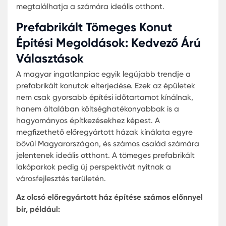
Tömeges Lakásprojektek
Magyarországon?
Magyarországon a prefabrikált tömeges
lakásprojektek terjedése dinamikusan növekszik.
hol is érdemes keresgélni?
Nagyvárosok Külső Részei:
Budapest, Debrec
Szeged vagy Pécs külső kerületeiben és
környékén több új projekt is indult az elmúlt
években.
Vidéki Területek:
Az alacsonyabb földárak és
kevesebb építési korlátozás miatt a vidéki
területeken számos olcsó prefabrikált
házprojektet indítottak.
Online Portálok:
Több ingatlanportálon is lehe
keresni specifikusan előregyártott házakat, íg
könnyedén összehasonlíthatóvá válnak az