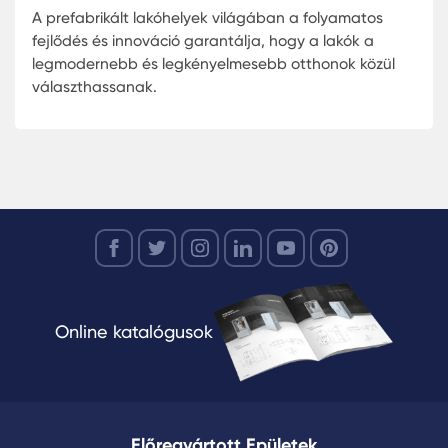
elkezdenénk keresni a tökéletes prefabrikált
otthont, fontos egy realisztikus költségvetést
felállítani. Megfizethető előregyártott házak
széles választékban érhetők el, de az előzete
költségvetés segíthet a döntésben.
Hitelek és Támogatások:
Sok bank és pénzint
kínál speciális hiteleket prefabrikált otthonok
vásárlására. Emellett a helyi önkormányzatok
állami szervezetek támogatásokat is
biztosíthatnak.
Összehasonlítás:
Tömeges előregyártott
lakásprojektek kínálatában érdemes
összehasonlítani az árakat és a szolgáltatáso
Online katalógusok
A prefabrikált lakóhelyek árai regionálisan
változhatnak.
Műszaki Ellenőrzés:
Mielőtt véglegesítené a
vásárlást, fontos egy műszaki ellenőrzés
Előregyártott Epületek