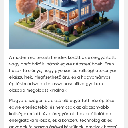
A modern építészeti trendek között az előregyárto
vagy prefabrikált, házak egyre népszerűbbek. Ez
házak fő előnye, hogy gyorsan és költséghatéko
elkészülnek. Megfizethető árú, és a hagyományo
építési módszerekkel összehasonlítva gyakran
olcsóbb megoldást kínálnak.