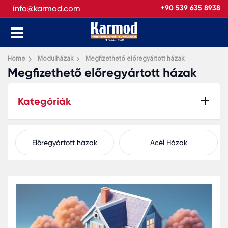
info@karmod.com
+90 539 635 8938
Home
Modulházak
Megfizethető előregyártott házak
Megfizethető előregyártott házak
Kategóriák
Előregyártott házak
Acél Házak