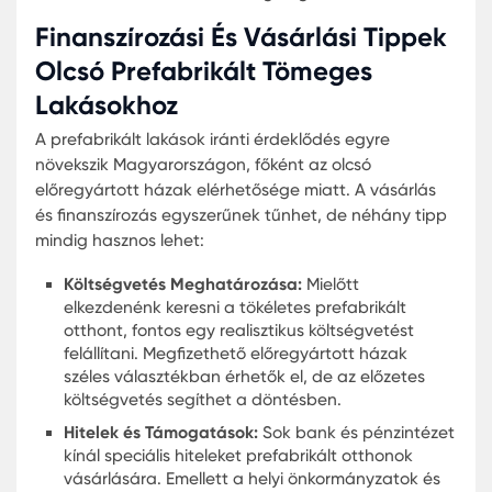
optimalizálása révén rövidebb az építési idő.
Költséghatékonyság:
A tömeges előregyártot
lakásprojektek általában kedvezőbb áron
készülnek, mint a hagyományos módon építet
házak.
Fenntarthatóság:
Sok prefabrikált épület
energiahatékonyabb és környezetbarát
anyagokból készül.
Az olcsó prefabrikált ház vásárlása esetén azon
fontos, hogy alaposan tájékozódjunk. A prefabrik
lakóhelyek árai változatosak lehetnek, és az olcs
előregyártott lakóhely tervezése során is figyele
kell venni a hosszú távú költségeket és az
életminőséget.
A Legjobb Kedvező Árú