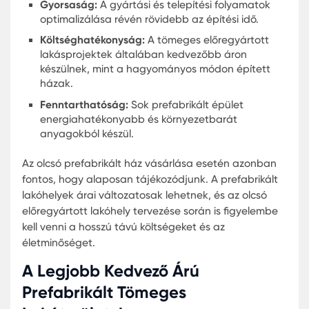
elérhető projektek.
Építési Cégek Weboldalai:
A megfizethető
prefabrikált házakat kínáló vállalatok gyakra
saját weboldalukon is hirdetik aktuális
projekteiket.
Helyi Hirdetések:
Kisebb településeken érdem
helyi hirdetésekre is odafigyelni, mivel gyakran
találhatóak meg az igazán kedvező ajánlatok
Az előregyártott tömeges lakásprojektek
elterjedésével Magyarországon is egyre több
lehetőség áll az érdeklődők rendelkezésére. A pia
kínálat figyelmes áttekintésével, mindenki
megtalálhatja a számára ideális otthont.
Prefabrikált Tömeges Konut