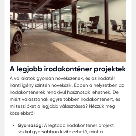
változnak, és a vállalkozásoknak rugalmas
megoldásokra van szükségük. Ebben az
összefüggésben az irodai konténerek egyre
népszerűbbek:
irodakonténer vásárlás:
Ha konténert szeretn
vásárolni, először meg kell vizsgálnia a
választékot. A Karmod számos kiváló minőség
irodai konténer modellel rendelkezik. A vállala
célja, hogy ügyfeleinek csak a legjobbat kínál
és ezt a piaci pozíciójával is bizonyítja.
irodakonténer eladó:
Lehet, hogy csak egy
ideiglenes megoldást keres, vagy talán egy
tartósabbat. A Karmod kínálatában mind új, 
használt konténerek találhatók, és az árak
versenyképesek a piaci standardokhoz képes
irodakonténer bérlés:
Nem minden vállalkozá