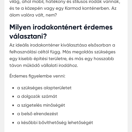
De vajon melyik a jobb? Vásárolni vagy bérelni?
Mennyit érdemes költeni? És mi a helyzet a haszná
konténerekkel? Sok kérdés, ugye? De ne aggódj, 
válasz egyszerű: Minden a szükségleteidtől és
költségvetésedtől függ. De egy dolog biztos: ha
Karmodot választasz, nem fogsz csalódni.
Szóval, ha még mindig a falhoz vagy támasztva 
irodai konténer megvásárlása vagy bérlése miatt
csak lélegezz be mélyen és gondolj a jövőre. Egy
világ, ahol mobil, hatékony és stílusos irodák van