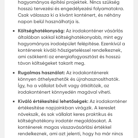
van szüksége állandó irodai konténerre.
Néhányuknak csak ideiglenes megoldásra va
szükségük, amely megfelel a változó üzleti
igényeiknek. A Karmod bérlési opciói kiváló
alternatívát kínálnak azoknak, akik nem
szeretnének hosszú távú kötelezettséget válla
de mégis professzionális megoldásra vágynak