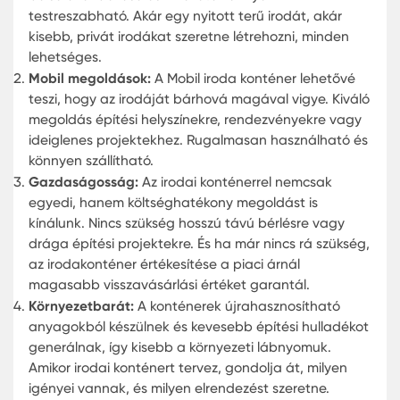
A legjobb irodakonténer projek
A vállalatok gyorsan növekszenek, és az irodatér
iránti igény szintén növekszik. Ebben a helyzetbe
irodakonténerek rendkívül hasznosak lehetnek. D
miért választanak egyre többen irodakonténert, 
mi teszi őket a legjobb választássá? Nézzük meg
közelebbről!