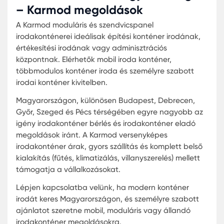
irodádat bárhová magaddal vihetnéd, legyen az
építkezés, egy rendezvény vagy egy ideiglenes
projekt helyszíne.
A Mobil iroda eladó hirdetések gyakran
felbukkannak az interneten, és ez nem megle
A mobil irodák népszerűsége ugrásszerűen nő
mivel sok cég felismerte az ilyen típusú irodá
rejlő előnyöket.
A Mobil iroda konténer azért olyan népszerű, 
könnyen telepíthető, költséghatékony és rendk
funkcionalitással rendelkezik. A helyigénye is
minimális, így szinte bárhol felállítható.
A használt irodai konténerek
hátrányai
Míg a használt irodai konténerek kiváló megoldás