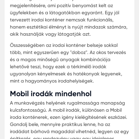
Amikor irodai tereket keresünk, fontos, hogy az tel
mértékben megfeleljen a vállalati igényeknek. Az
irodai konténerek előnye, hogy testreszabhatók, 
pontosan az Ön igényeihez igazíthatók. De hogy
lehet ezt a legjobban kihasználni?
Személyre szabott tervezés:
Az irodai konténerek
belső elrendezése és kinézete könnyen
testreszabható. Akár egy nyitott terű irodát, akár
kisebb, privát irodákat szeretne létrehozni, minde
lehetséges.
Mobil megoldások:
A Mobil iroda konténer lehető
teszi, hogy az irodáját bárhová magával vigye. K
megoldás építési helyszínekre, rendezvényekre v
ideiglenes projektekhez. Rugalmasan használhat
könnyen szállítható.
Gazdaságosság:
Az irodai konténerrel nemcsak