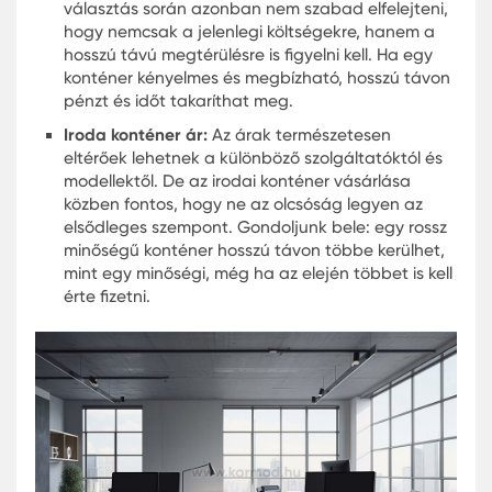
Mennyi idő alatt telepíthető eg
irodakonténer?
Az egyik legnagyobb előny a gyors telepítés. A
legtöbb irodakonténer néhány nap alatt használ
kész lehet, különösen akkor, ha a helyszín
megfelelően elő van készítve.
Ez jelentős időmegtakarítást jelent a hagyomány
építkezésekhez képest.
Irodakonténer vállalkozások
számára: mire érdemes figyelni
A vállalkozások számára fontos, hogy az
irodakonténer ne csak praktikus, hanem kényelm
és reprezentatív is legyen. A modern kialakítás, a 
hőszigetelés és a megfelelő belső tér nagyban