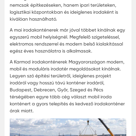
azoknál a vállalkozásoknál, ahol gyorsan kialakít
rugalmas és költséghatékony munkatérre van
szükség. Modern kialakításának köszönhetően
nemcsak építkezéseken, hanem ipari területeken,
logisztikai központokban és ideiglenes irodaként i
kiválóan használható.
A mai irodakonténerek már jóval többet kínálnak
egyszerű mobil helyiségnél. Megfelelő szigetelésse
elektromos rendszerrel és modern belső kialakítás
egész éves használatra is alkalmasak.
A Karmod irodakonténerek Magyarországon mod
mobil és moduláris irodatér megoldásokat kínálna
Legyen szó építési területről, ideiglenes projekt
irodáról vagy hosszú távú konténer irodáról,
Budapest, Debrecen, Győr, Szeged és Pécs
térségében egyre több cég választ mobil iroda