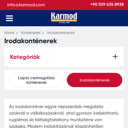
info@karmod.com
+90 539 635 8938
Home
Konténerek
Irodakonténerek
Irodakonténerek
Kategóriák
Lapos csomagolású
Irodakonténerek
konténerek
Az irodakonténer egyre népszerűbb megoldás