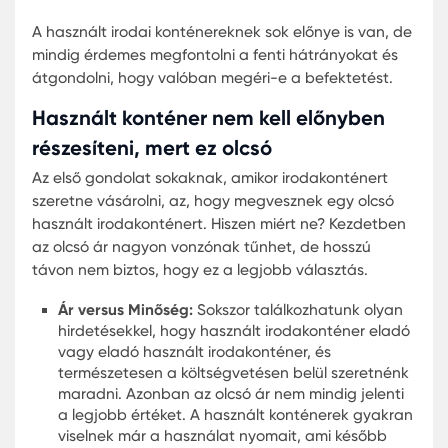
bútorok és a tárolórendszerek úgy vannak
elrendezve, hogy maximalizálják a rendelkezésre 
teret, ugyanakkor kényelmes és hatékony
munkakörnyezetet biztosítsanak.
A korszerű irodai konténerek gyakran magas
minőségű izolációt és hőszabályozási rendszereket
tartalmaznak, biztosítva ezzel a megfelelő
hőmérsékletet és komfortot az év minden szakáb
További előny, hogy ezek az irodák környezetbar
anyagokból készülnek, így kisebb környezeti
lábnyommal rendelkeznek.
Végül, de nem utolsósorban, az irodai konténer
belseje gyakran személyre szabott. Egy vállalatn
lehetősége van saját márkájának és stílusának
megjelenítésére, ami pozitív benyomást kelt az