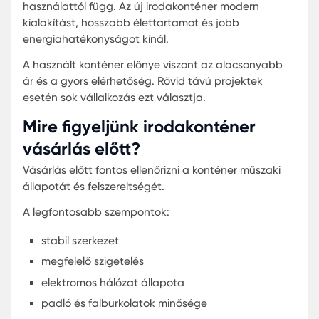
Mennyibe kerül egy új
irodakonténer Magyarországon
Az ár több tényezőtől függ, például a mérettől, a
felszereltségtől és a műszaki paraméterektől. Egy
alap kivitelű kisebb irodakonténer kedvezőbb ár
elérhető, míg a prémium felszereltségű modellek
magasabb költséget jelenthetnek.
Az árat befolyásolhatja:
a konténer mérete
a hőszigetelés típusa
a nyílászárók minősége
a fűtés és klíma
az egyedi kialakítás