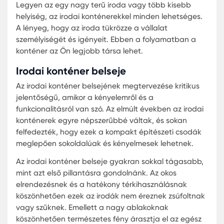
Gyorsaság:
A legtöbb irodakonténer projekt
sokkal gyorsabban kivitelezhető, mint a
hagyományos építési projektek. Nincs szüksé
hosszú tervezési és engedélyezési folyamatok
Csak válassza ki a kívánt konténert, és néhán
napon belül használhatja is.
Költséghatékonyság:
Az irodakonténer vásárl
általában sokkal költséghatékonyabb, mint e
hagyományos irodaépület felépítése. Ezenkívü
konténerek kiváló hőszigeteléssel rendelkezne
ami csökkenti az energiafogyasztást és hossz
távon költségeket takarít meg.
Rugalmas használat:
Az irodakonténerek
könnyen áthelyezhetők és újrahasznosíthatók
Így, ha a vállalat bővít vagy átköltözik, az
irodakonténert könnyedén magával viheti.
Kiváló értékesítési lehetőségek:
Az irodakont