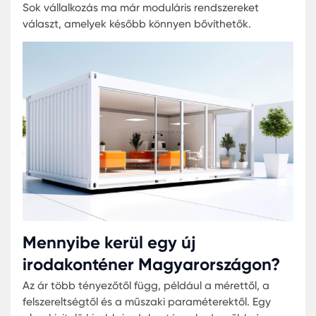
és te a közepén vagy egy Karmod konténerben. 
álom valóra vált, nem?
Milyen irodakonténert érdemes
választani?
Az ideális irodakonténer kiválasztása elsősorban 
felhasználási céltól függ. Más megoldás szüksége
egy kisebb építési területre, és más egy hosszab
távon működő vállalati irodához.
Érdemes figyelembe venni:
a szükséges alapterületet
a dolgozók számát
a szigetelés minőségét
a belső elrendezést