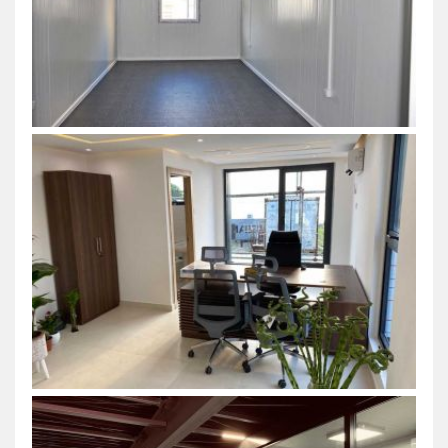
Az irodai konténervásárlás
legegyszerűbb módja: Karmod
Ebben a modern korban az irodai térigények gyo