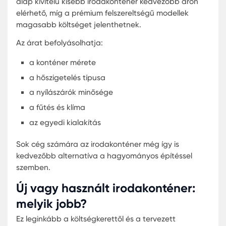
a későbbi bővíthetőség lehetőségét
Sok vállalkozás ma már moduláris rendszereket
választ, amelyek később könnyen bővíthetők.