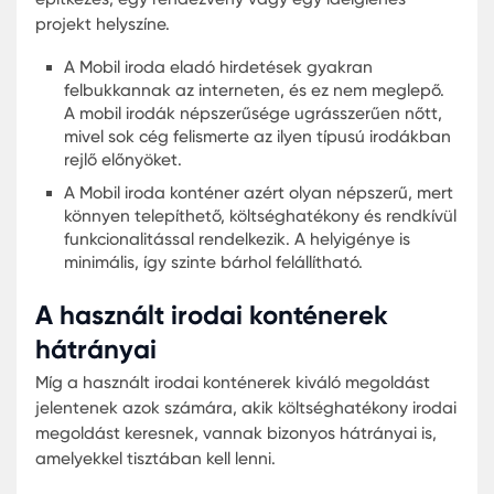
egyedi, hanem költséghatékony megoldást is
kínálunk. Nincs szükség hosszú távú bérlésre vag
drága építési projektekre. És ha már nincs rá szü
az irodakonténer értékesítése a piaci árnál
magasabb visszavásárlási értéket garantál.
Környezetbarát:
A konténerek újrahasznosítható
anyagokból készülnek és kevesebb építési hullad
generálnak, így kisebb a környezeti lábnyomuk.
Amikor irodai konténert tervez, gondolja át, milye
igényei vannak, és milyen elrendezést szeretne.
Legyen az egy nagy terű iroda vagy több kisebb
helyiség, az irodai konténerekkel minden lehetség
A lényeg, hogy az iroda tükrözze a vállalat
személyiségét és igényeit. Ebben a folyamatban 
konténer az Ön legjobb társa lehet.
Irodai konténer belseje