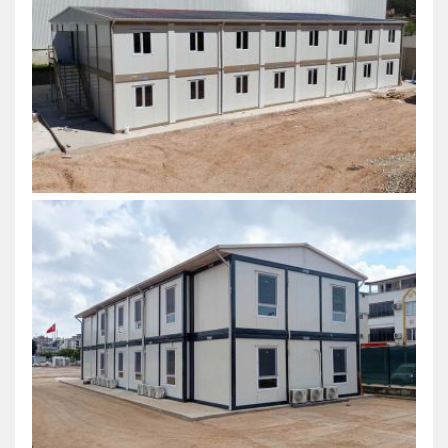
vásárlás előtt?
Vásárlás előtt fontos ellenőrizni a konténer műsza
állapotát és felszereltségét.
A legfontosabb szempontok:
stabil szerkezet
megfelelő szigetelés
elektromos hálózat állapota
padló és falburkolatok minősége
szállítás és telepítés lehetősége
Egy jól kiválasztott irodakonténer hosszú távon is
kényelmes és praktikus munkakörnyezetet
biztosíthat.