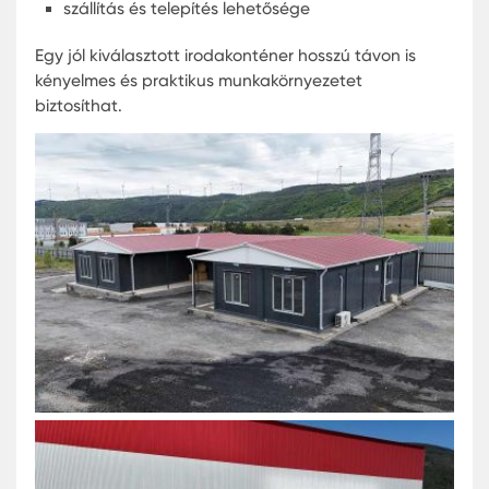
Sok cég számára az irodakonténer még így is
kedvezőbb alternatíva a hagyományos építéssel
szemben.
Új vagy használt irodakonténer
melyik jobb?
Ez leginkább a költségkerettől és a tervezett
használattól függ. Az új irodakonténer modern
kialakítást, hosszabb élettartamot és jobb
energiahatékonyságot kínál.
A használt konténer előnye viszont az alacsonya
ár és a gyors elérhetőség. Rövid távú projektek
esetén sok vállalkozás ezt választja.
Mire figyeljünk irodakonténer