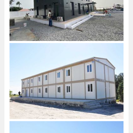
egy elismert márka, amely az irodakonténerek te
úttörő. Ha minőséget és megbízhatóságot keresel
Karmod az, amit keresel. Képzeld el, hogy egy
elegáns, jól tervezett Karmod irodakonténerben
dolgozol, amely minden igényedet kielégíti.