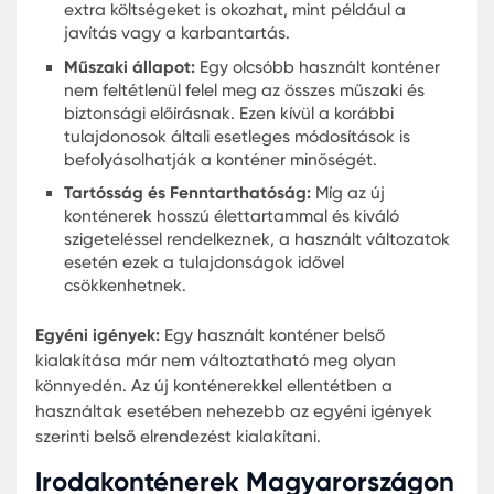
ügyfelekben és a látogatókban egyaránt. Egy jól
tervezett irodai konténer nemcsak funkcionális,
hanem esztétikai élményt is nyújt mindazok szám
akik használják vagy látogatják azt.
Összességében az irodai konténer belseje sokkal
több, mint egyszerűen egy "doboz". Az okos terve
és a magas minőségű anyagok kombinációja
lehetővé teszi, hogy ezek a térkímélő irodák
ugyanolyan kényelmesek és hatékonyak legyene
mint a hagyományos irodahelyiségek.
Mobil irodák mindenhol
A munkavégzés helyének rugalmassága manap
kulcsfontosságú. A mobil irodák, különösen a Mobi
iroda konténerek, ezen igény kielégítésének eszkö
Gondolj bele, mennyire praktikus lenne, ha az