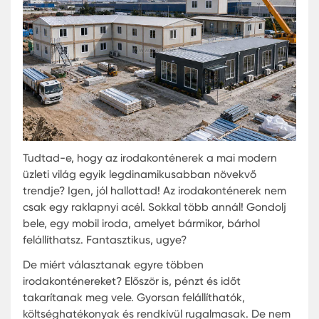
konténert a gyors telepítés és kedvező irodakont
árak miatt.
Tudtad-e, hogy az irodakonténerek a mai moder
üzleti világ egyik legdinamikusabban növekvő