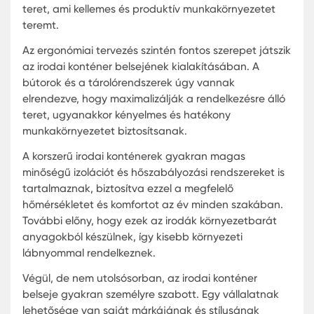
értékesítése napjainkban virágzik. A kereslet
növekszik, és sok vállalat keres praktikus és
költséghatékony irodatér megoldásokat. A
konténerek magas visszavásárlási értékkel
rendelkeznek, ami azt jelenti, hogy ha már nin
rájuk szükség, könnyedén eladhatók.
Összefoglalva, az irodakonténer projektek tökéle
megoldást kínálnak a vállalatok számára, akik gy
költséghatékony és rugalmas irodatér megoldást
keresnek. Az irodakonténerekkel való munka nem
költségeket takarít meg, hanem időt is, így a
vállalatok gyorsabban reagálhatnak a változó pi
igényekre.
Irodai konténer tervezés az Ön
igényeinek megfelelően