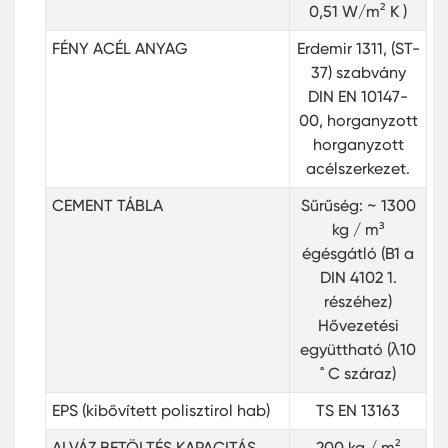
0,51 W/m² K )
FÉNY ACÉL ANYAG
Erdemir 1311, (ST-
37) szabvány
DIN EN 10147-
00, horganyzott
horganyzott
acélszerkezet.
CEMENT TÁBLA
Sűrűség: ~ 1300
kg / m³
égésgátló (B1 a
DIN 4102 1.
részéhez)
Hővezetési
együttható (λ10
˚ C száraz)
EPS (kibővített polisztirol hab)
TS EN 13163
ALVÁZ BETÖLTÉS KAPACITÁS
200 kg / m²