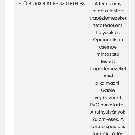
TETŐ BURKOLAT ES SZIGETELÉS
A fémszárny
felett a festett
trapézlemezeket
tetőfedőként
helyezik el.
Opcionálisan
csempe
mintázatú
festett
trapézlemezeket
lehet
alkalmazni.
Gable
végbevonat
PVC burkolattal.
A túlnyúlványok
20 cm-esek. A
tetőre speciális
formájú, átlós