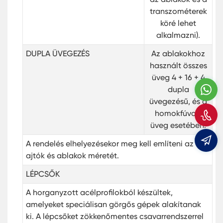
transzométerek
köré lehet
alkalmazni).
DUPLA ÜVEGEZÉS
Az ablakokhoz
használt összes
üveg 4 + 16 + 4
W
dupla
üvegezésű, és a
H
homokfúvott
m
üveg esetében.
A rendelés elhelyezésekor meg kell említeni az
m
ajtók és ablakok méretét.
LÉPCSŐK
A horganyzott acélprofilokból készültek,
amelyeket speciálisan görgős gépek alakítanak
ki. A lépcsőket zökkenőmentes csavarrendszerrel