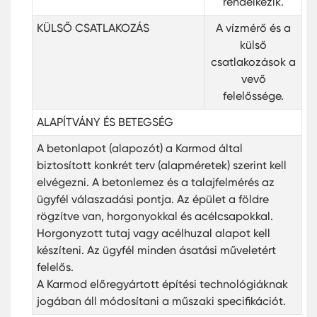
rendelkezik.
KÜLSŐ CSATLAKOZÁS
A vízmérő és a
külső
csatlakozások a
vevő
felelőssége.
ALAPÍTVÁNY ÉS BETEGSÉG
A betonlapot (alapozót) a Karmod által
biztosított konkrét terv (alapméretek) szerint kell
elvégezni. A betonlemez és a talajfelmérés az
ügyfél válaszadási pontja. Az épület a földre
rögzítve van, horgonyokkal és acélcsapokkal.
Horgonyzott tutaj vagy acélhuzal alapot kell
készíteni. Az ügyfél minden ásatási műveletért
felelős.
A Karmod előregyártott építési technológiáknak
jogában áll módosítani a műszaki specifikációt.