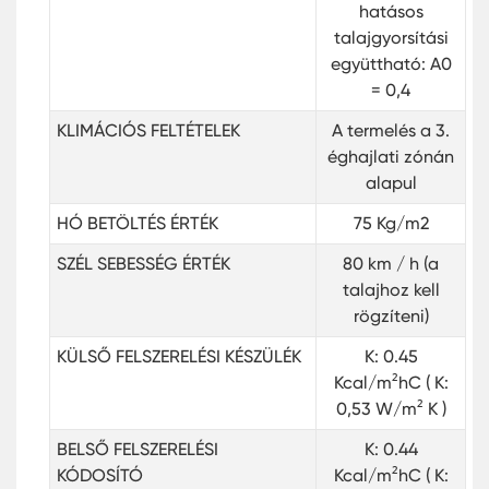
hatásos
talajgyorsítási
együttható: A0
= 0,4
KLIMÁCIÓS FELTÉTELEK
A termelés a 3.
éghajlati zónán
alapul
HÓ BETÖLTÉS ÉRTÉK
75 Kg/m2
SZÉL SEBESSÉG ÉRTÉK
80 km / h (a
talajhoz kell
rögzíteni)
KÜLSŐ FELSZERELÉSI KÉSZÜLÉK
K: 0.45
Kcal/m²hC ( K:
0,53 W/m² K )
BELSŐ FELSZERELÉSI
K: 0.44
KÓDOSÍTÓ
Kcal/m²hC ( K: