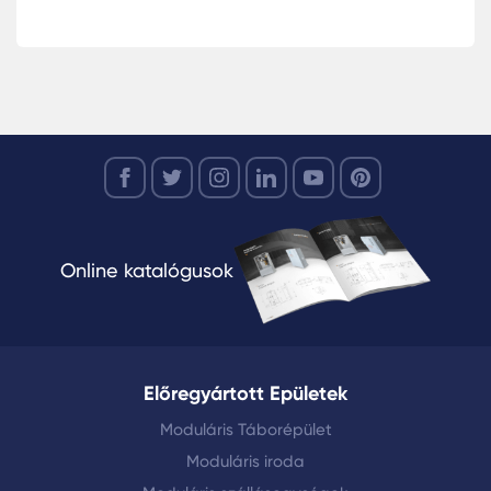
Online katalógusok
Előregyártott Epületek
Moduláris Táborépület
Moduláris iroda