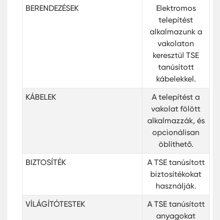
BERENDEZÉSEK
Elektromos
telepítést
alkalmazunk a
vakolaton
keresztül TSE
tanúsított
kábelekkel.
KÁBELEK
A telepítést a
vakolat fölött
alkalmazzák, és
opcionálisan
öblíthető.
BIZTOSÍTÉK
A TSE tanúsított
biztosítékokat
használják.
VİLÁGÍTÓTESTEK
A TSE tanúsított
anyagokat