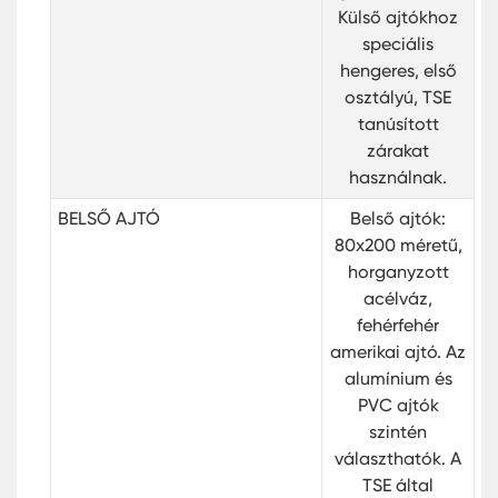
Külső ajtókhoz
speciális
hengeres, első
osztályú, TSE
tanúsított
zárakat
használnak.
BELSŐ AJTÓ
Belső ajtók:
80x200 méretű,
horganyzott
acélváz,
fehérfehér
amerikai ajtó. Az
alumínium és
PVC ajtók
szintén
választhatók. A
TSE által