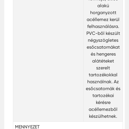
alakú
horganyzott
acéllemez kerül
felhasználásra.
PVC-ből készült
négyszögletes
esőcsatornákat
és hengeres
alátéteket
szerelt
tartozékokkal
használnak. Az
esőcsatornák és
tartozékai
kérésre
acéllemezből
készülhetnek.
MENNYEZET