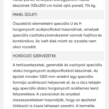
készülnek (125x250 cm külső ajtó panel), 114 kg.
PANEL ÍZÜLETI
Összekötő elemekként speciális U és H
horganyzott acélprofilokat használnak, amelyek
speciális csatlakozórendszerrel vannak hajlítva és
kombinálva. Az ívelt élek miatt az izzadás nem
okoz rozsdát.
HORDOZÓ
SZERVEZETEK
A tetőszerkezetek, gerendák és oszlopok speciális
alakú horganyzott acélprofilokból készülnek. Az
épület minden 1250 mm-enként egy speciális
formájú acélrácsot helyeznek el, és a rács tetején
egy speciális alakú horganyzott acéllemez kerül
felszerelésre. A csavarokat és anyákat
összeszerelésben használják, hogy az épületet
többször is össze lehessen szerelni. A termelés