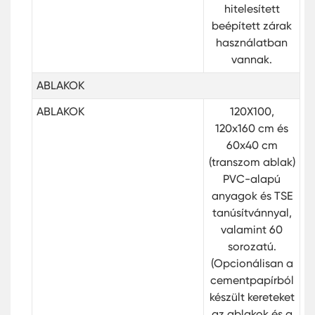
hitelesített
beépített zárak
használatban
vannak.
ABLAKOK
ABLAKOK
120X100,
120x160 cm és
60x40 cm
(transzom ablak)
PVC-alapú
anyagok és TSE
tanúsítvánnyal,
valamint 60
sorozatú.
(Opcionálisan a
cementpapírból
készült kereteket
az ablakok és a