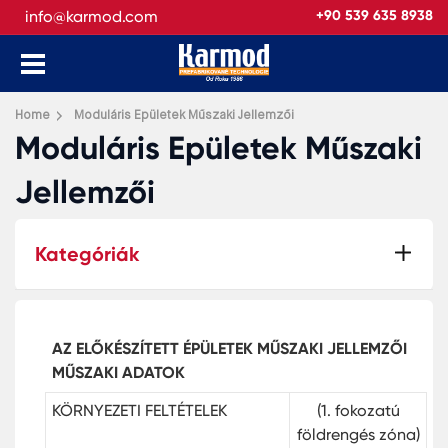
info@karmod.com
+90 539 635 8938
Home
Moduláris Epületek Műszaki Jellemzői
Moduláris Epületek Műszaki
Jellemzői
Kategóriák
AZ ELŐKÉSZÍTETT ÉPÜLETEK MŰSZAKI JELLEMZŐI
MŰSZAKI ADATOK
KÖRNYEZETI FELTÉTELEK
(1. fokozatú
földrengés zóna)