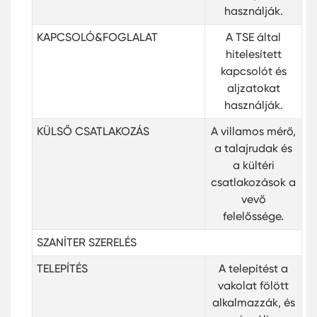
használják.
KAPCSOLÓ&FOGLALAT
A TSE által
hitelesített
kapcsolót és
aljzatokat
használják.
KÜLSŐ CSATLAKOZÁS
A villamos mérő,
a talajrudak és
a kültéri
csatlakozások a
vevő
felelőssége.
SZANİTER SZERELÉS
TELEPÍTÉS
A telepítést a
vakolat fölött
alkalmazzák, és