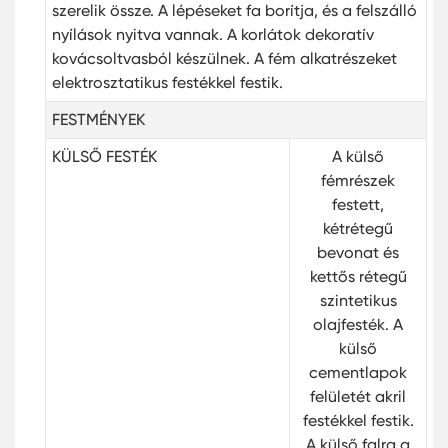
szerelik össze. A lépéseket fa borítja, és a felszálló
nyílások nyitva vannak. A korlátok dekoratív
kovácsoltvasból készülnek. A fém alkatrészeket
elektrosztatikus festékkel festik.
FESTMÉNYEK
KÜLSŐ FESTÉK
A külső
fémrészek
festett,
kétrétegű
bevonat és
kettős rétegű
szintetikus
olajfesték. A
külső
cementlapok
felületét akril
festékkel festik.
A külső falra a