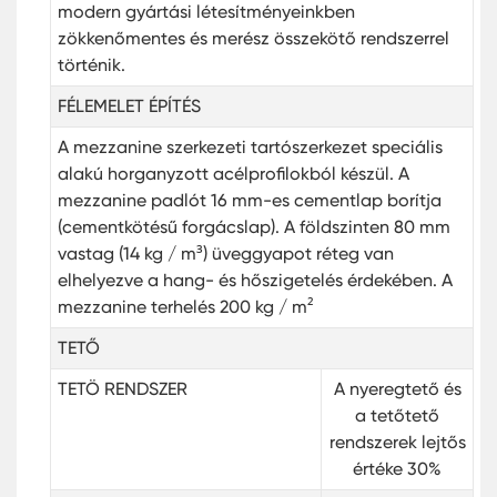
modern gyártási létesítményeinkben
zökkenőmentes és merész összekötő rendszerrel
történik.
FÉLEMELET ÉPÍTÉS
A mezzanine szerkezeti tartószerkezet speciális
alakú horganyzott acélprofilokból készül. A
mezzanine padlót 16 mm-es cementlap borítja
(cementkötésű forgácslap). A földszinten 80 mm
vastag (14 kg / m³) üveggyapot réteg van
elhelyezve a hang- és hőszigetelés érdekében. A
mezzanine terhelés 200 kg / m²
TETŐ
TETÖ RENDSZER
A nyeregtető és
a tetőtető
rendszerek lejtős
értéke 30%