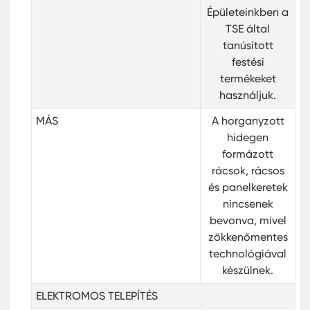
Épületeinkben a
TSE által
tanúsított
festési
termékeket
használjuk.
MÁS
A horganyzott
hidegen
formázott
rácsok, rácsos
és panelkeretek
nincsenek
bevonva, mivel
zökkenőmentes
technológiával
készülnek.
ELEKTROMOS TELEPÍTÉS