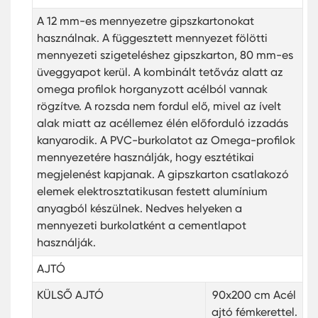
A 12 mm-es mennyezetre gipszkartonokat
használnak. A függesztett mennyezet fölötti
mennyezeti szigeteléshez gipszkarton, 80 mm-es
üveggyapot kerül. A kombinált tetőváz alatt az
omega profilok horganyzott acélból vannak
rögzítve. A rozsda nem fordul elő, mivel az ívelt
alak miatt az acéllemez élén előforduló izzadás
kanyarodik. A PVC-burkolatot az Omega-profilok
mennyezetére használják, hogy esztétikai
megjelenést kapjanak. A gipszkarton csatlakozó
elemek elektrosztatikusan festett alumínium
anyagból készülnek. Nedves helyeken a
mennyezeti burkolatként a cementlapot
használják.
AJTÓ
KÜLSŐ AJTÓ
90x200 cm Acél
ajtó fémkerettel.