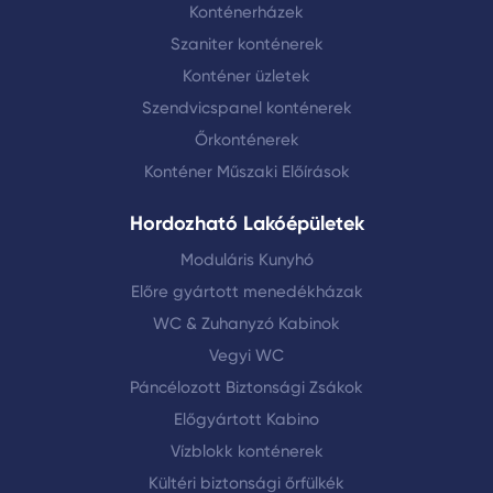
Konténerházek
Szaniter konténerek
Konténer üzletek
Szendvicspanel konténerek
Őrkonténerek
Konténer Műszaki Előírások
Hordozható Lakóépületek
Moduláris Kunyhó
Előre gyártott menedékházak
WC & Zuhanyzó Kabinok
Vegyi WC
Páncélozott Biztonsági Zsákok
Előgyártott Kabino
Vízblokk konténerek
Kültéri biztonsági őrfülkék