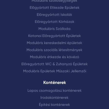
Moduláris szállásegységek
Előgyártott Etkezde Epületek
Előregyártott Iskolák
Előregyártott Kórházak
Moduláris Szálloda
Katonai Előregyártott Épületek
Moduláris kereskedelmi épületek
Moduláris szociális létesítmények
Moduláris étkezde és kávézó
Előregyártott WC & Zuhanyzó Épületek
Moduláris Epületek Műszaki Jellemzői
Konténerek
Lapos csomagolású konténerek
Irodakonténerek
Építési konténerek