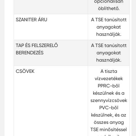
opcionálisan
öblíthető.
SZANITER ÁRU
A TSE tanúsított
anyagokat
használják.
TAP ÉS FELSZERELŐ
A TSE tanúsított
BERENDEZÉS
anyagokat
használják.
CSÖVEK
A tiszta
vízvezetékek
PPRC-ből
készülnek és a
szennyvízcsövek
PVC-ből
készülnek, és az
összes anyag
TSE minősítéssel