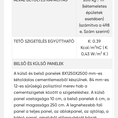
(kétemeletes
épületek
esetében)
(számítva a 498
e. Szám szerint)
TETŐ
SZIGETELÉS EGYÜTTHATÓ
K: 0.39
Kcal/m²hC ( K:
0,43 W/m² K )
BELSŐ ÉS KÜLSŐ PANELEK
A külső és belső panelek 8X1250X2500 mm-es
kétoldalas cementlemezből készülnek. 84 mm-es
12-es sűrűségű polisztirol merev hab a
cementszigetek között a szigeteléshez. A külső
panel vastagsága 10 cm, a belső panelek 6 cm, a
panel magassága 250 cm. A legnehezebb fali
panel a teljes panel, az ablakpanel, az ajtólap, a
hátsó panel, amelyből előregyártott házak