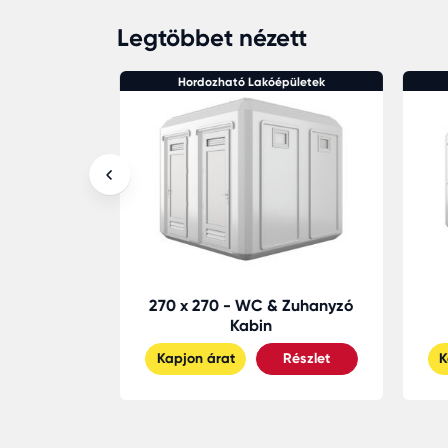
Legtöbbet nézett
pületek
Hordozható Lakóépületek
esszékes
270 x 270 - WC & Zuhanyzó
 WC
Kabin
Részlet
Kapjon árat
Részlet
K