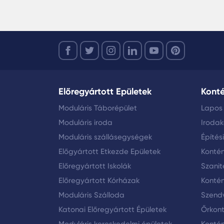
Előregyártott Epületek
Kont
Moduláris Táborépület
Lapos
Moduláris iroda
Iroda
Moduláris szállásegységek
Építés
Előgyártott Etkezde Epületek
Konté
Előregyártott Iskolák
Szanit
Előregyártott Kórházak
Kontén
Moduláris Szálloda
Szendv
Katonai Előregyártott Épületek
Őrkon