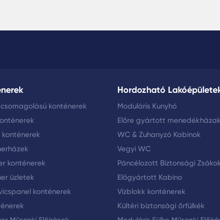
énerek
Hordozható Lakóépülete
 csomagolású konténerek
Moduláris Kunyhó
konténerek
Előre gyártott menedékháza
i konténerek
WC & Zuhanyzó Kabinok
nerházek
Vegyi WC
er konténerek
Páncélozott Biztonsági Zsáko
er üzletek
Előgyártott Kabino
icspanel konténerek
Vízblokk konténerek
ténerek
Kültéri biztonsági őrfülkék