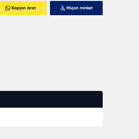
Kapjon árat
Hívjon minket