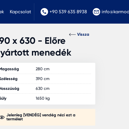
ek
Kapcsolat
+90 539 635 8938
info@karmo
Vissza
90 x 630 - Előre
yártott menedék
Magasság
280 cm
Szélesség
390 cm
Hosszúság
630 cm
Súly
1650 kg
Jelenleg [VENDÉG] vendég nézi ezt a
terméket