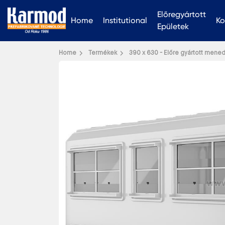
Előregyártott
Home
Institutional
Ko
Epületek
Home
Termékek
390 x 630 - Előre gyártott mene