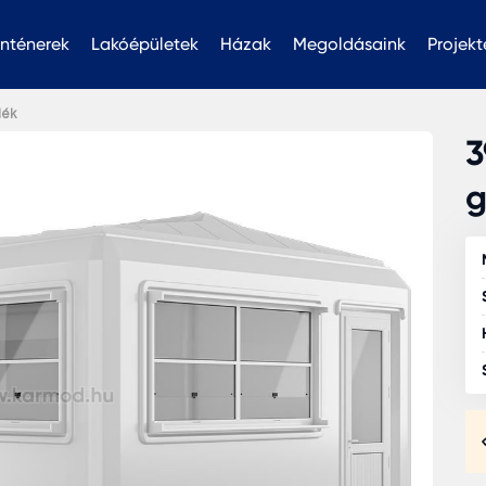
nténerek
Lakóépületek
Házak
Megoldásaink
Projekt
dék
3
g