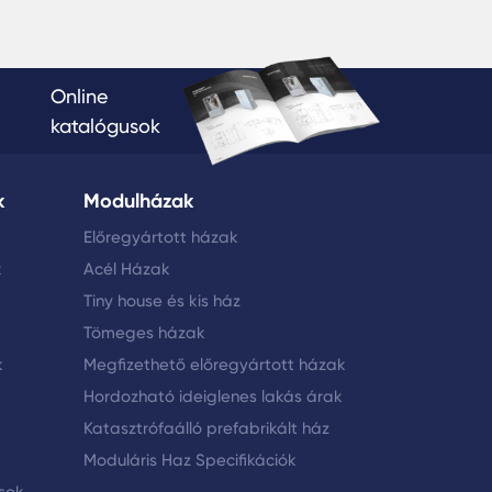
Online
katalógusok
k
Modulházak
Előregyártott házak
k
Acél Házak
Tiny house és kis ház
Tömeges házak
k
Megfizethető előregyártott házak
Hordozható ideiglenes lakás árak
Katasztrófaálló prefabrikált ház
Moduláris Haz Specifikációk