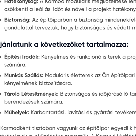
Hatékonyság:
A Karmod moduláris megközelítése lehe
csökkenti a leállási időt és növeli a projekt hatékon
Biztonság:
Az építőiparban a biztonság mindenekfelet
gondolattal terveztük, hogy biztonságos és védett m
jánlatunk a következőket tartalmazza:
Építési Irodák:
Kényelmes és funkcionális terek a p
számára.
Munkás Szállás:
Moduláris életterek az Ön építőipar
kényelmének biztosítására.
Tároló Létesítmények:
Biztonságos és időjárásálló tá
berendezések számára.
Műhelyek:
Karbantartási, javítási és gyártási tevéke
 Karmodként tisztában vagyunk az építőipar egyedi kih