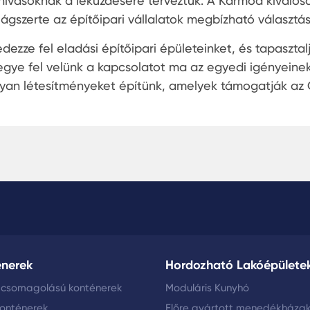
ihívásoknak a leküzdésére terveztük. A Karmod kiválós
ilágszerte az építőipari vállalatok megbízható választás
edezze fel eladási építőipari épületeinket, és tapaszt
egye fel velünk a kapcsolatot ma az egyedi igényeine
lyan létesítményeket építünk, amelyek támogatják az Ön
énerek
Hordozható Lakóépülete
 csomagolású konténerek
Moduláris Kunyhó
konténerek
Előre gyártott menedékháza