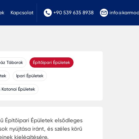
ek
Kapcsolat
+90 539 635 8938
info@karmo
Gáz Táborok
Építőipari Épületek
etek
Ipari Épületek
 Katonai Épületek
 Építőipari Épületek elsődleges
k nyújtása iránt, és széles körű
inek kielégítésére.