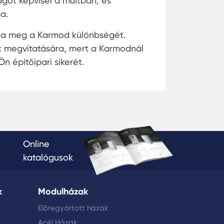
ágot képvisel a múltban, és
a.
alja meg a Karmod különbségét.
k megvitatására, mert a Karmodnál
 építőipari sikerét.
Online
katalógusok
k
Modulházak
Előregyártott házak
k
Acél Házak