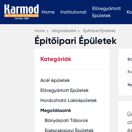
Előregyártott
Home
Institutional
Ko
Epületek
Home
Megoldásaink
Építőipari Épületek
Építőipari Épületek
Kategóriák
Bá
Fr
Acél épületek
Ke
Előregyártott Epületek
Hordozható Lakóépületek
Megoldásaink
Ü
Bányászati Táborok
c
é
Egészségügyi Épületek