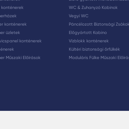
i konténerek
WC & Zuhanyzó Kabinok
nerházek
Vegyi WC
er konténerek
Páncélozott Biztonsági Zsáko
er üzletek
Előgyártott Kabino
icspanel konténerek
Vízblokk konténerek
ténerek
Kültéri biztonsági őrfülkék
er Műszaki Előírások
Moduláris Fülke Műszaki Előír