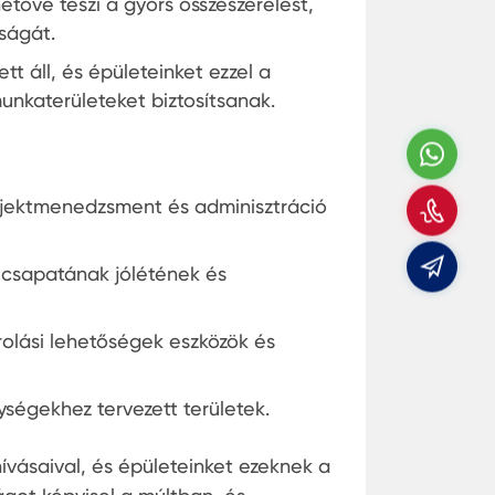
tővé teszi a gyors összeszerelést,
yságát.
t áll, és épületeinket ezzel a
unkaterületeket biztosítsanak.
Wha
Hívj
rojektmenedzsment és adminisztráció
min
E-
i csapatának jólétének és
mail
rolási lehetőségek eszközök és
nységekhez tervezett területek.
ívásaival, és épületeinket ezeknek a