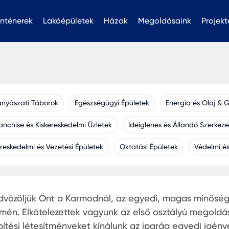
nténerek
Lakóépületek
Házak
Megoldásaink
Projekt
nyászati Táborok
Egészségügyi Épületek
Energia és Olaj & 
anchise és Kiskereskedelmi Üzletek
Ideiglenes és Állandó Szerkez
reskedelmi és Vezetési Épületek
Oktatási Épületek
Védelmi és
dvözöljük Önt a Karmodnál, az egyedi, magas minőségű
ímén. Elkötelezettek vagyunk az első osztályú megoldáso
pítési létesítményeket kínálunk az iparág egyedi igénye