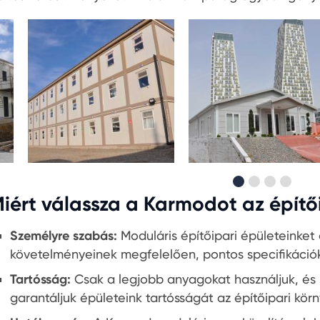
iért válassza a Karmodot az építő
Személyre szabás:
Moduláris építőipari épületeinket
követelményeinek megfelelően, pontos specifikációk
Tartósság:
Csak a legjobb anyagokat használjuk, és s
garantáljuk épületeink tartósságát az építőipari körny