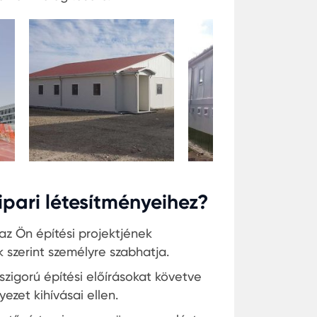
ipari létesítményeihez?
 az Ön építési projektjének
 szerint személyre szabhatja.
zigorú építési előírásokat követve
ezet kihívásai ellen.