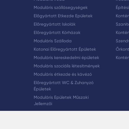
Moduláris szállásegységek
Építés
Előgyártott Etkezde Epületek
Konté
Előregyártott Iskolák
Szanit
Előregyártott Kórházak
Kontén
Moduláris Szálloda
Szendv
Katonai Előregyártott Épületek
Őrkon
Moduláris kereskedelmi épületek
Kontén
Moduláris szociális létesítmények
Moduláris étkezde és kávézó
Előregyártott WC & Zuhanyzó
Épületek
Moduláris Epületek Műszaki
Jellemzői