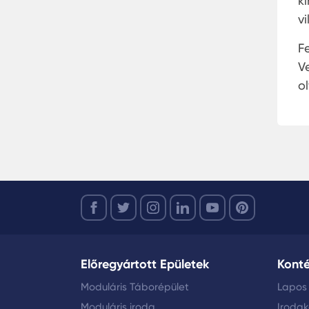
k
v
F
V
o
Előregyártott Epületek
Kont
Moduláris Táborépület
Lapos
Moduláris iroda
Iroda