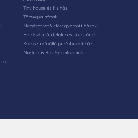
Tiny house és kis ház
Tömeges házak
k
Megfizethető előregyártott házak
Hordozható ideiglenes lakás árak
Katasztrófaálló prefabrikált ház
Moduláris Haz Specifikációk
ások