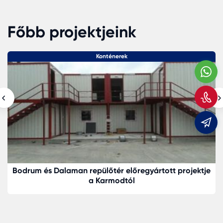
Főbb projektjeink
Konténerek
W
H
m
m
Bodrum és Dalaman repülőtér előregyártott projektje
a Karmodtól