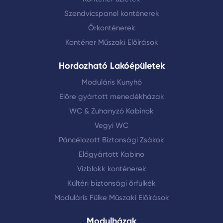
Szendvicspanel konténerek
Őrkonténerek
Konténer Műszaki Előírások
Hordozható Lakóépületek
Moduláris Kunyhó
Előre gyártott menedékházak
WC & Zuhanyzó Kabinok
Vegyi WC
Páncélozott Biztonsági Zsákok
Előgyártott Kabino
Vízblokk konténerek
Kültéri biztonsági őrfülkék
Moduláris Fülke Műszaki Előírások
Modulházak