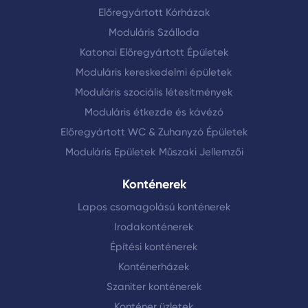
Előregyártott Kórházak
Moduláris Szálloda
Katonai Előregyártott Épületek
Moduláris kereskedelmi épületek
Moduláris szociális létesítmények
Moduláris étkezde és kávézó
Előregyártott WC & Zuhanyzó Épületek
Moduláris Epületek Műszaki Jellemzői
Konténerek
Lapos csomagolású konténerek
Irodakonténerek
Építési konténerek
Konténerházek
Szaniter konténerek
Konténer üzletek