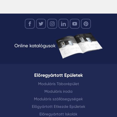
Online katalógusok
Előregyártott Epületek
Moduláris Táborépület
Moduláris iroda
Moduláris szállásegységek
Előgyártott Etkezde Epületek
Előregyártott Iskolák