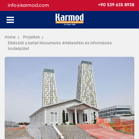
info@karmod.com
+90 539 635 8938
Vissza
Home
Projektek
Elkészült a kartali Monumento értékesítési és információs
irodaépület