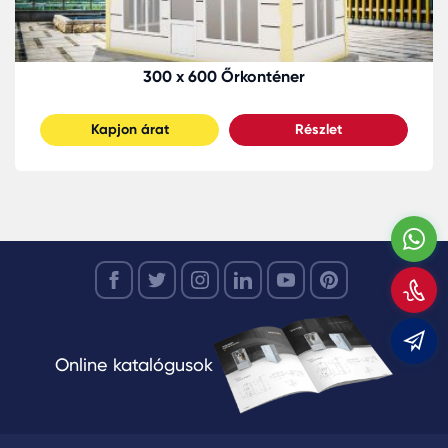
300 x 600 Őrkonténer
Kapjon árat
Részlet
W
H
m
m
Online katalógusok