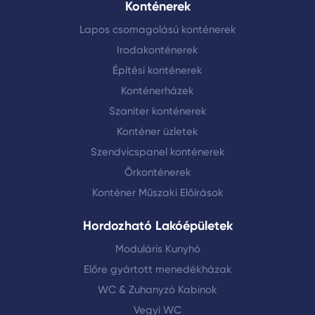
Konténerek
Lapos csomagolású konténerek
Irodakonténerek
Építési konténerek
Konténerházek
Szaniter konténerek
Konténer üzletek
Szendvicspanel konténerek
Őrkonténerek
Konténer Műszaki Előírások
Hordozható Lakóépületek
Moduláris Kunyhó
Előre gyártott menedékházak
WC & Zuhanyzó Kabinok
Vegyi WC