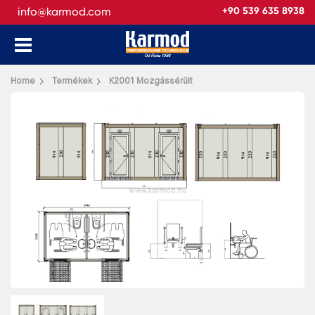
info@karmod.com
+90 539 635 8938
Vissza
Home
Termékek
K2001 Mozgássérült