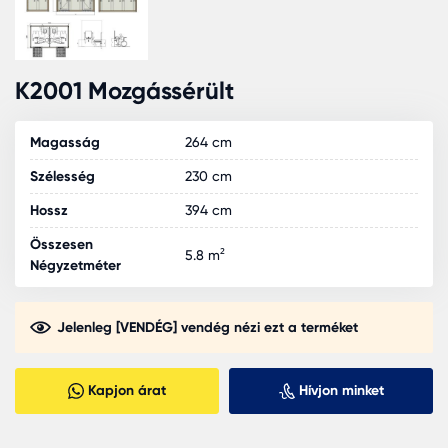
K2001 Mozgássérült
Magasság
264 cm
Szélesség
230 cm
Hossz
394 cm
Összesen
5.8 m²
Négyzetméter
Jelenleg [VENDÉG] vendég nézi ezt a terméket
Kapjon árat
Hívjon minket