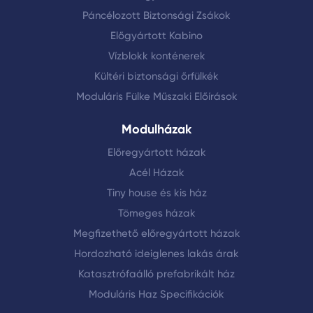
Páncélozott Biztonsági Zsákok
Előgyártott Kabino
Vízblokk konténerek
Kültéri biztonsági őrfülkék
Moduláris Fülke Műszaki Előírások
Modulházak
Előregyártott házak
Acél Házak
Tiny house és kis ház
Tömeges házak
Megfizethető előregyártott házak
Hordozható ideiglenes lakás árak
Katasztrófaálló prefabrikált ház
Moduláris Haz Specifikációk