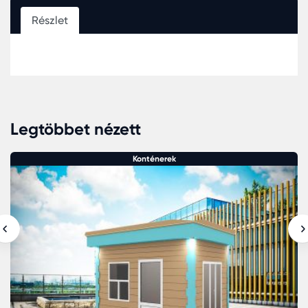
Részlet
Legtöbbet nézett
Konténerek