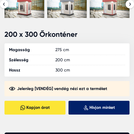
200 x 300 Őrkonténer
Magasság
275 cm
Szélesség
200 cm
Hossz
300 cm
Jelenleg [VENDÉG] vendég nézi ezt a terméket
Kapjon árat
Hívjon minket