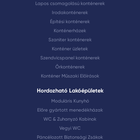
Lapos csomagolású konténerek
Irodakonténerek
Építési konténerek
Konténerházek
Szaniter konténerek
Konténer üzletek
Szendvicspanel konténerek
Őrkonténerek
Konténer Műszaki Előírások
Hordozható Lakóépületek
Moduláris Kunyhó
Előre gyártott menedékházak
WC & Zuhanyzó Kabinok
Vegyi WC
Páncélozott Biztonsági Zsákok