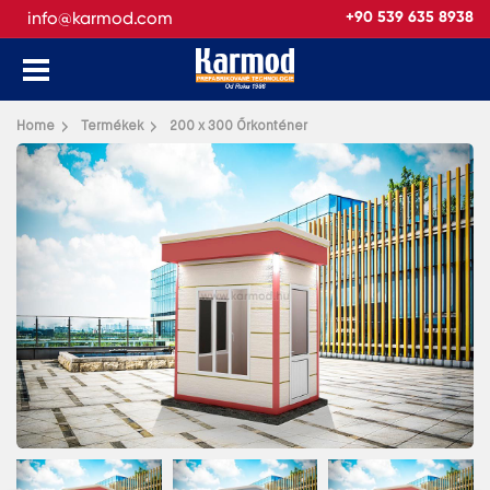
info@karmod.com
+90 539 635 8938
Vissza
Home
Termékek
200 x 300 Őrkonténer