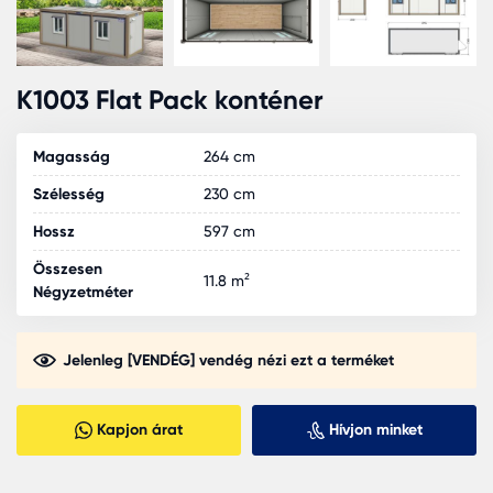
K1003 Flat Pack konténer
Magasság
264 cm
Szélesség
230 cm
Hossz
597 cm
Összesen
11.8 m²
Négyzetméter
Jelenleg [VENDÉG] vendég nézi ezt a terméket
Kapjon árat
Hívjon minket