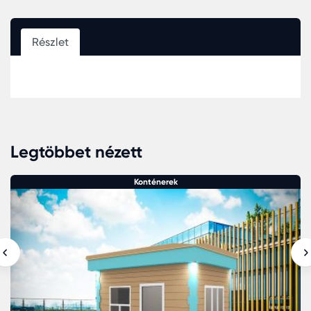
Részlet
Legtöbbet nézett
Konténerek