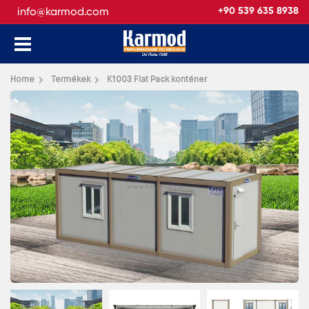
info@karmod.com
+90 539 635 8938
Vissza
Home
Termékek
K1003 Flat Pack konténer