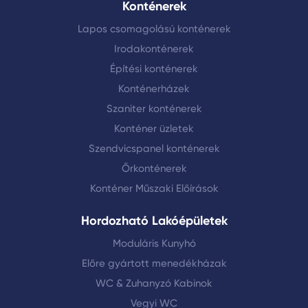
Konténerek
Lapos csomagolású konténerek
Irodakonténerek
Építési konténerek
Konténerházek
Szaniter konténerek
Konténer üzletek
Szendvicspanel konténerek
Őrkonténerek
Konténer Műszaki Előírások
Hordozható Lakóépületek
Moduláris Kunyhó
Előre gyártott menedékházak
WC & Zuhanyzó Kabinok
Vegyi WC