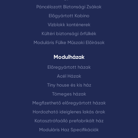
Páncélozott Biztonsági Zsákok
Előgyártott Kabino
Vízblokk konténerek
Kültéri biztonsági őrfülkék
Moduláris Fülke Műszaki Előírások
Modulházak
Előregyártott házak
Acél Házak
Tiny house és kis ház
Tömeges házak
Megfizethető előregyártott házak
Hordozható ideiglenes lakás árak
Katasztrófaálló prefabrikált ház
Moduláris Haz Specifikációk