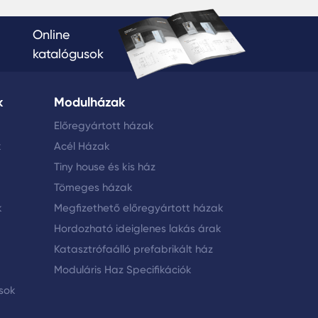
Online
katalógusok
k
Modulházak
Előregyártott házak
k
Acél Házak
Tiny house és kis ház
Tömeges házak
k
Megfizethető előregyártott házak
Hordozható ideiglenes lakás árak
Katasztrófaálló prefabrikált ház
Moduláris Haz Specifikációk
ások