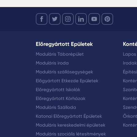
Előregyártott Epületek
Kont
Moduláris Táborépület
Lapos
Moduláris iroda
Iroda
Moduláris szállásegységek
Építés
Előgyártott Etkezde Epületek
Konté
Előregyártott Iskolák
Szanit
Előregyártott Kórházak
Kontén
Moduláris Szálloda
Szendv
Katonai Előregyártott Épületek
Őrkon
Moduláris kereskedelmi épületek
Kontén
Moduláris szociális létesítmények