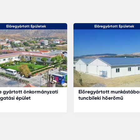
Előregyártott Epületek
Előregyártott Epületek
e gyártott önkormányzati
Előregyártott munkástábo
gatási épület
tuncbileki hőerőmű
munkaterületére a Karmod