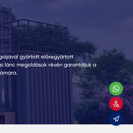
giájával gyártott előregyártott
tási lánc megoldások révén garantáljuk a
zámára.
Wha
Hívj
min
E-
mail