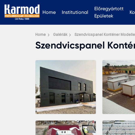
Előregyártott
Home
Institutional
Ko
Epületek
Home
Galériák
Szendvicspanel Konténer Modelle
Szendvicspanel Konté