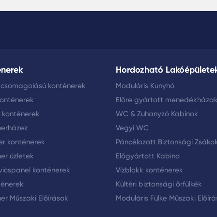
énerek
Hordozható Lakóépülete
 csomagolású konténerek
Moduláris Kunyhó
konténerek
Előre gyártott menedékháza
i konténerek
WC & Zuhanyzó Kabinok
nerházek
Vegyi WC
er konténerek
Páncélozott Biztonsági Zsáko
er üzletek
Előgyártott Kabino
icspanel konténerek
Vízblokk konténerek
ténerek
Kültéri biztonsági őrfülkék
er Műszaki Előírások
Moduláris Fülke Műszaki Előír