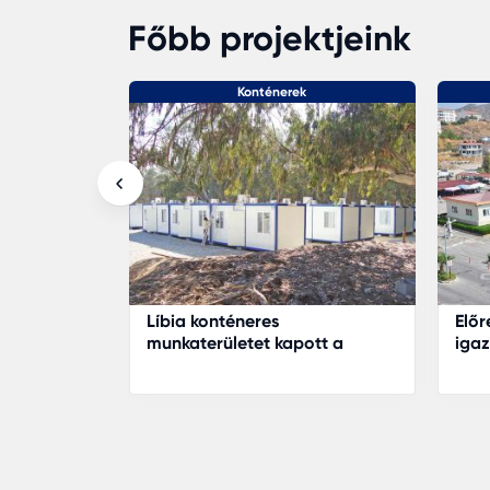
Főbb projektjeink
k
Konténerek
dülőfalusi
Líbia konténeres
Előr
munkaterületet kapott a
igaz
Karmodtól