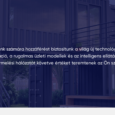
ink számára hozzáférést biztosítunk a világ új technoló
ció, a rugalmas üzleti modellek és az intelligens ellá
rmelési hálózatát követve értéket teremtenek az Ön s