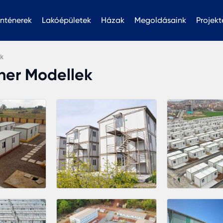
nténerek
Lakóépületek
Házak
Megoldásaink
Projekt
k
ner Modellek