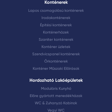
Konténerek
Lapos csomagolású konténerek
Irodakonténerek
Építési konténerek
Konténerházek
Szaniter konténerek
Konténer üzletek
Szendvicspanel konténerek
Őrkonténerek
Konténer Műszaki Előírások
Hordozható Lakóépületek
Moduláris Kunyhó
Előre gyártott menedékházak
WC & Zuhanyzó Kabinok
Vegyi WC