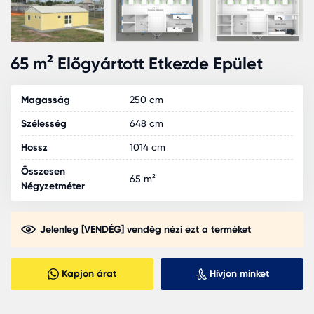
65 m² Előgyártott Etkezde Epület
Magasság
250 cm
Szélesség
648 cm
Hossz
1014 cm
Összesen
65 m²
Négyzetméter
Jelenleg [VENDÉG] vendég nézi ezt a terméket
Kapjon árat
Hívjon minket