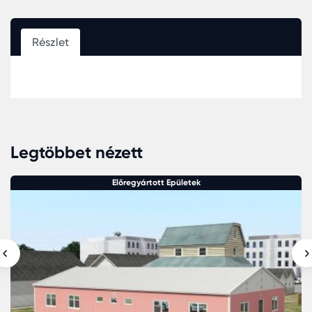
Részlet
Legtöbbet nézett
Előregyártott Epületek