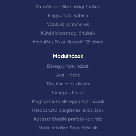
Páncélozott Biztonsági Zsákok
Előgyártott Kabino
Vízblokk konténerek
Kültéri biztonsági őrfülkék
Moduláris Fülke Műszaki Előírások
Modulházak
Előregyártott házak
Acél Házak
Tiny house és kis ház
Tömeges házak
Megfizethető előregyártott házak
Hordozható ideiglenes lakás árak
Katasztrófaálló prefabrikált ház
Moduláris Haz Specifikációk