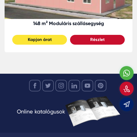
148 m² Moduláris szállásegység
Kapjon árat
Részlet
W
H
m
m
Online katalógusok