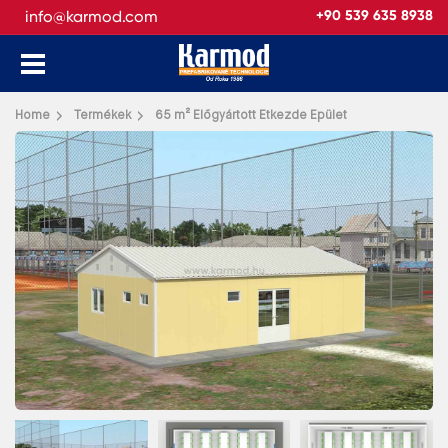
info@karmod.com
+90 539 635 8938
Vissza
Home
Termékek
65 m² Előgyártott Etkezde Epület