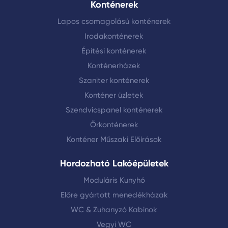
Konténerek
Lapos csomagolású konténerek
Irodakonténerek
Építési konténerek
Konténerházek
Szaniter konténerek
Konténer üzletek
Szendvicspanel konténerek
Őrkonténerek
Konténer Műszaki Előírások
Hordozható Lakóépületek
Moduláris Kunyhó
Előre gyártott menedékházak
WC & Zuhanyzó Kabinok
Vegyi WC