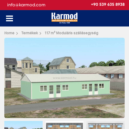
info@karmod.com
+90 539 635 8938
Vissza
Home
Termékek
117 m² Moduláris szállásegység