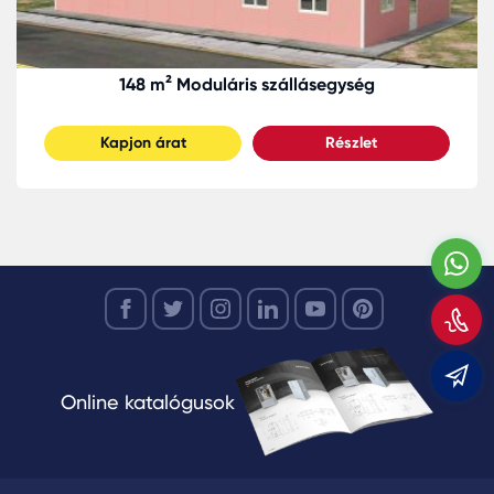
148 m² Moduláris szállásegység
Kapjon árat
Részlet
W
H
m
m
Online katalógusok