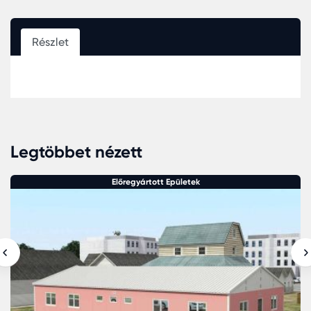
Részlet
Legtöbbet nézett
Előregyártott Epületek