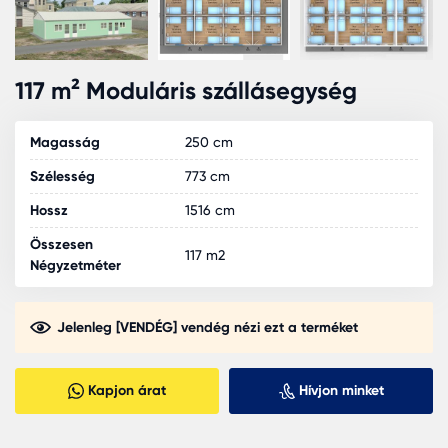
117 m² Moduláris szállásegység
Magasság
250 cm
Szélesség
773 cm
Hossz
1516 cm
Összesen
117 m2
Négyzetméter
Jelenleg [VENDÉG] vendég nézi ezt a terméket
Kapjon árat
Hívjon minket