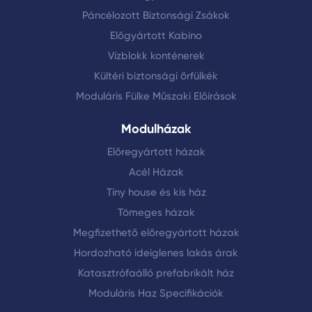
Páncélozott Biztonsági Zsákok
Előgyártott Kabino
Vízblokk konténerek
Kültéri biztonsági őrfülkék
Moduláris Fülke Műszaki Előírások
Modulházak
Előregyártott házak
Acél Házak
Tiny house és kis ház
Tömeges házak
Megfizethető előregyártott házak
Hordozható ideiglenes lakás árak
Katasztrófaálló prefabrikált ház
Moduláris Haz Specifikációk