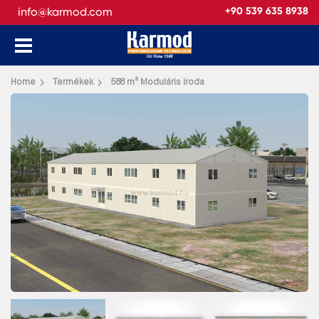
info@karmod.com
+90 539 635 8938
Vissza
Home
Termékek
588 m² Moduláris iroda