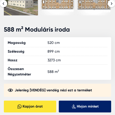
588 m² Moduláris iroda
Magasság
520 cm
Szélesség
899 cm
Hossz
3273 cm
Összesen
588 m²
Négyzetméter
Jelenleg [VENDÉG] vendég nézi ezt a terméket
Kapjon árat
Hívjon minket