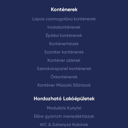
Konténerek
Lapos csomagolású konténerek
Irodakonténerek
Építési konténerek
Konténerházek
Szaniter konténerek
Konténer üzletek
Szendvicspanel konténerek
Őrkonténerek
Konténer Műszaki Előírások
Hordozható Lakóépületek
Moduláris Kunyhó
Előre gyártott menedékházak
WC & Zuhanyzó Kabinok