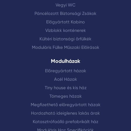
Vegyi WC
Páncélozott Biztonsági Zsákok
Előgyártott Kabino
Vízblokk konténerek
Kültéri biztonsági őrfülkék
Moduláris Fülke Műszaki Előírások
Modulházak
Előregyártott házak
Acél Házak
Tiny house és kis ház
Tömeges házak
Megfizethető előregyártott házak
Hordozható ideiglenes lakás árak
Katasztrófaálló prefabrikált ház
Moduláris Haz Specifikációk