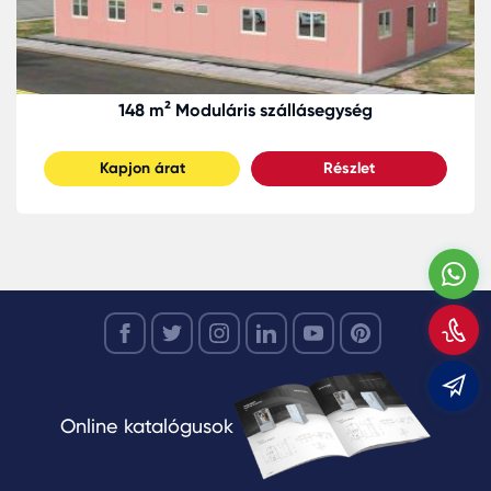
148 m² Moduláris szállásegység
Kapjon árat
Részlet
W
H
m
m
Online katalógusok