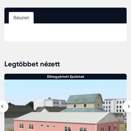
Részlet
Legtöbbet nézett
Előregyártott Epületek