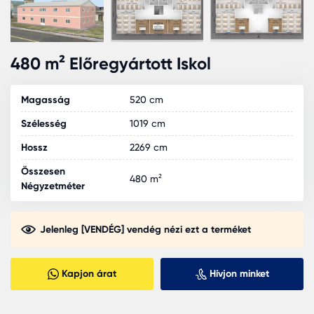
480 m² Előregyártott Iskol
Magasság
520 cm
Szélesség
1019 cm
Hossz
2269 cm
Összesen
480 m²
Négyzetméter
Jelenleg [VENDÉG] vendég nézi ezt a terméket
Kapjon árat
Hívjon minket