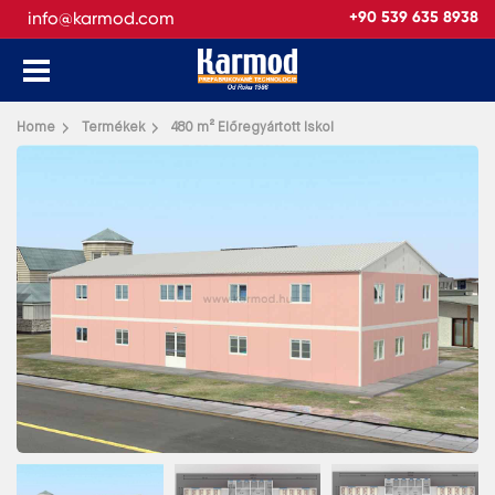
info@karmod.com
+90 539 635 8938
Vissza
Home
Termékek
480 m² Előregyártott Iskol