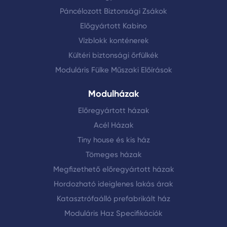
Páncélozott Biztonsági Zsákok
Előgyártott Kabino
Vízblokk konténerek
Kültéri biztonsági őrfülkék
Moduláris Fülke Műszaki Előírások
Modulházak
Előregyártott házak
Acél Házak
Tiny house és kis ház
Tömeges házak
Megfizethető előregyártott házak
Hordozható ideiglenes lakás árak
Katasztrófaálló prefabrikált ház
Moduláris Haz Specifikációk