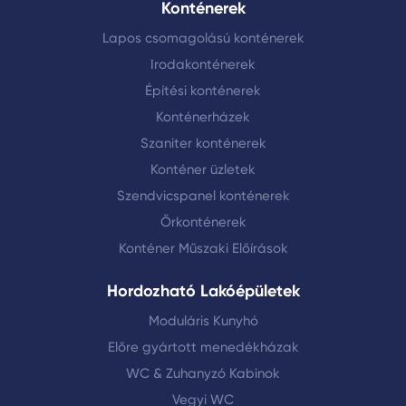
Konténerek
Lapos csomagolású konténerek
Irodakonténerek
Építési konténerek
Konténerházek
Szaniter konténerek
Konténer üzletek
Szendvicspanel konténerek
Őrkonténerek
Konténer Műszaki Előírások
Hordozható Lakóépületek
Moduláris Kunyhó
Előre gyártott menedékházak
WC & Zuhanyzó Kabinok
Vegyi WC