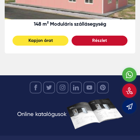
148 m² Moduláris szállásegység
Kapjon árat
Részlet
W
H
m
m
Online katalógusok