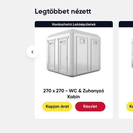
Legtöbbet nézett
pületek
Hordozható Lakóépületek
esszékes
270 x 270 - WC & Zuhanyzó
 WC
Kabin
Részlet
Kapjon árat
Részlet
K