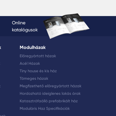
Online
katalógusok
k
Modulházak
Előregyártott házak
k
Acél Házak
Tiny house és kis ház
Tömeges házak
k
Megfizethető előregyártott házak
Hordozható ideiglenes lakás árak
Katasztrófaálló prefabrikált ház
Moduláris Haz Specifikációk