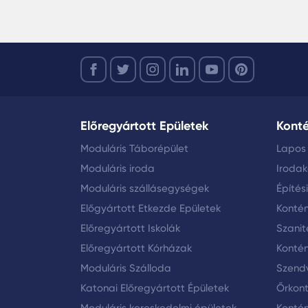
Előregyártott Epületek
Kont
Moduláris Táborépület
Lapos
Moduláris iroda
Iroda
Moduláris szállásegységek
Építés
Előgyártott Etkezde Epületek
Konté
Előregyártott Iskolák
Szanit
Előregyártott Kórházak
Kontén
Moduláris Szálloda
Szendv
Katonai Előregyártott Épületek
Őrkon