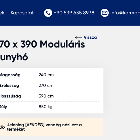
ek
Kapcsolat
+90 539 635 8938
info@karmo
Vissza
70 x 390 Moduláris
unyhó
Magasság
240 cm
Szélesség
270 cm
Hosszúság
390 cm
Súly
850 kg
Jelenleg [VENDÉG] vendég nézi ezt a
terméket