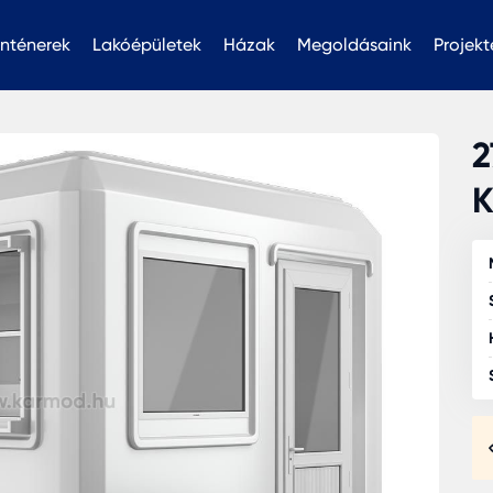
nténerek
Lakóépületek
Házak
Megoldásaink
Projekt
2
K