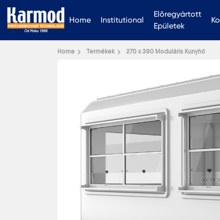
Előregyártott
Home
Institutional
Ko
Epületek
Home
Termékek
270 x 390 Moduláris Kunyhó