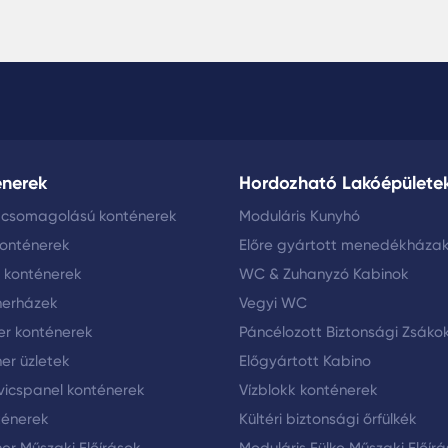
énerek
Hordozható Lakóépülete
 csomagolású konténerek
Moduláris Kunyhó
konténerek
Előre gyártott menedékháza
i konténerek
WC & Zuhanyzó Kabinok
nerházek
Vegyi WC
er konténerek
Páncélozott Biztonsági Zsáko
er üzletek
Előgyártott Kabino
icspanel konténerek
Vízblokk konténerek
ténerek
Kültéri biztonsági őrfülkék