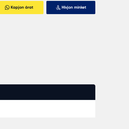
Kapjon árat
Hívjon minket