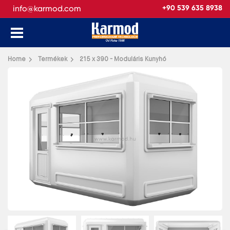
info@karmod.com
+90 539 635 8938
Vissza
Home
Termékek
215 x 390 - Moduláris Kunyhó