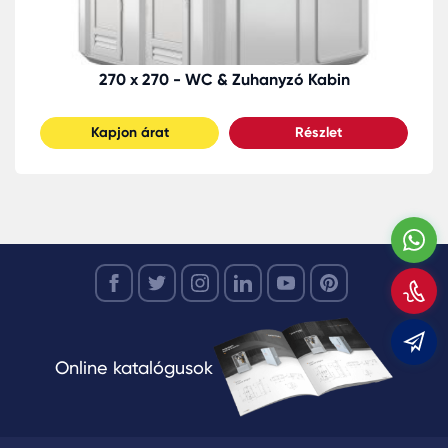
270 x 270 - WC & Zuhanyzó Kabin
Kapjon árat
Részlet
W
H
m
m
Online katalógusok