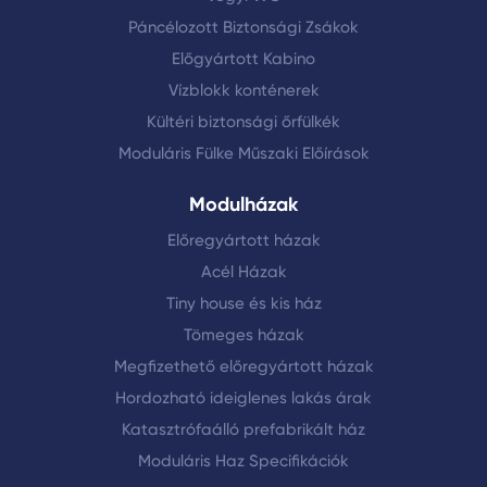
Páncélozott Biztonsági Zsákok
Előgyártott Kabino
Vízblokk konténerek
Kültéri biztonsági őrfülkék
Moduláris Fülke Műszaki Előírások
Modulházak
Előregyártott házak
Acél Házak
Tiny house és kis ház
Tömeges házak
Megfizethető előregyártott házak
Hordozható ideiglenes lakás árak
Katasztrófaálló prefabrikált ház
Moduláris Haz Specifikációk