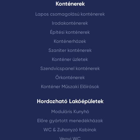
Konténerek
Lapos csomagolású konténerek
Irodakonténerek
Építési konténerek
Konténerházek
Szaniter konténerek
Konténer üzletek
Szendvicspanel konténerek
Őrkonténerek
Konténer Műszaki Előírások
Hordozható Lakóépületek
Moduláris Kunyhó
Előre gyártott menedékházak
WC & Zuhanyzó Kabinok
Vegyi WC