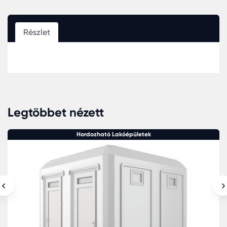
Részlet
Legtöbbet nézett
Hordozható Lakóépületek