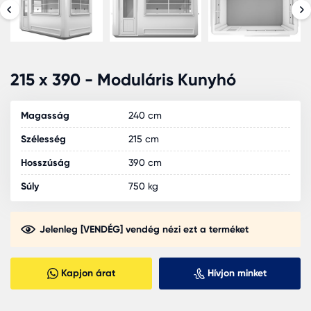
215 x 390 - Moduláris Kunyhó
Magasság
240 cm
Szélesség
215 cm
Hosszúság
390 cm
Súly
750 kg
Jelenleg [VENDÉG] vendég nézi ezt a terméket
Kapjon árat
Hívjon minket