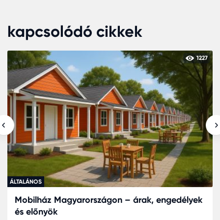
kapcsolódó cikkek
1227
ÁLTALÁNOS
ngedélyek
Irodakonténer – a modern mobil iroda
megoldás Magyarországon