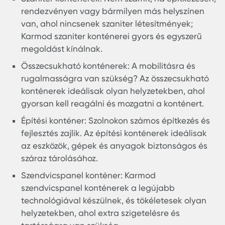
szeretne indítani, akár extra tárolóhelyre van
szüksége, Szolnokon számos konténer eladó.
Karmod biztosítja a legjobb minőségű és
legtartósabb konténereket a piacon.
Szaniter konténerek: Nem számít, ha építkezé
rendezvényen vagy bármilyen más helyszíne
van, ahol nincsenek szaniter létesítmények;
Karmod szaniter konténerei gyors és egyszerű
megoldást kínálnak.
Összecsukható konténerek: A mobilitásra és
rugalmasságra van szükség? Az összecsukha
konténerek ideálisak olyan helyzetekben, aho
gyorsan kell reagálni és mozgatni a konténert
Építési konténer: Szolnokon számos építkezés 
fejlesztés zajlik. Az építési konténerek ideális