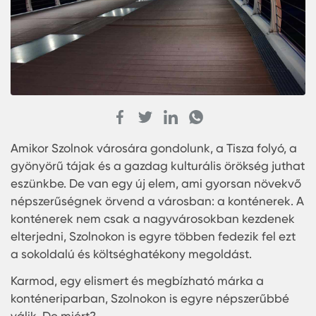
Amikor Szolnok városára gondolunk, a Tisza folyó
gyönyörű tájak és a gazdag kulturális örökség ju
eszünkbe. De van egy új elem, ami gyorsan növe
népszerűségnek örvend a városban: a konténere
konténerek nem csak a nagyvárosokban kezden
elterjedni, Szolnokon is egyre többen fedezik fel 