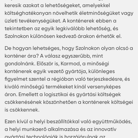
konténerek használata mind a lakosság, mind a
vállalkozások számára egyre inkább elterjedt.
Karmod a piac egyik vezető szereplőjeként biztosí
hogy minőségi és megbízható megoldásokat
kínáljon mindenkinek.
Olcsó konténer árak Szolnok
Egy városban, ahol a fejlődés és innováció
folyamatos, mint Szolnok, az emberek gyakran
keresik azokat a lehetőségeket, amelyekkel
költséghatékonyan növelhetik életminőségüket 
üzleti tevékenységüket. A konténerek ebben a
tekintetben az egyik legkiválóbb lehetőség, és
Szolnokon különösen kedvező árakon érhetők el.
De hogyan lehetséges, hogy Szolnokon olyan olc