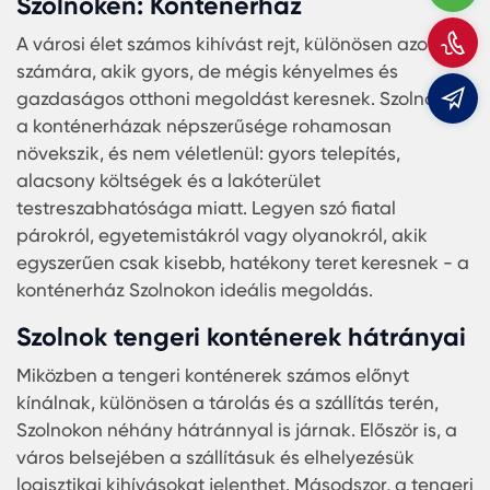
Szolnok városában a vállalkozások számára
H
különösen fontos a rugalmasság és a mobilitás.
m
Ebben a dinamikusan fejlődő környezetben az
irodakonténerek kiváló megoldást kínálnak. Ne
m
csak gyorsan és egyszerűen telepíthetők, hanem
költséghatékonyak is, ezáltal optimális megoldás
kínálnak a vállalatoknak, melyek időről időre
bővülnek vagy változnak. A Karmod által kínált
irodakonténerek kiváló minőségűek, modern
megjelenésűek, és minden olyan kényelmi funkci
rendelkeznek, amelyre egy modern irodának
szüksége van.
A leggyorsabb otthoni megoldás
Szolnoken: Konténerház
A városi élet számos kihívást rejt, különösen azok