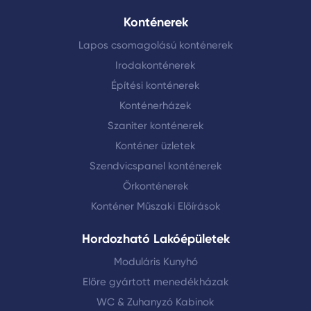
Konténerek
Lapos csomagolású konténerek
Irodakonténerek
Építési konténerek
Konténerházek
Szaniter konténerek
Konténer üzletek
Szendvicspanel konténerek
Őrkonténerek
Konténer Műszaki Előírások
Hordozható Lakóépületek
Moduláris Kunyhó
Előre gyártott menedékházak
WC & Zuhanyzó Kabinok