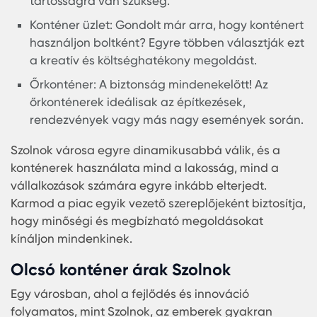
az eszközök, gépek és anyagok biztonságos 
száraz tárolásához.
Szendvicspanel konténer: Karmod
szendvicspanel konténerek a legújabb
technológiával készülnek, és tökéletesek olya
helyzetekben, ahol extra szigetelésre és
tartósságra van szükség.
Konténer üzlet: Gondolt már arra, hogy konté
használjon boltként? Egyre többen választják
a kreatív és költséghatékony megoldást.
Őrkonténer: A biztonság mindenekelőtt! Az
őrkonténerek ideálisak az építkezések,
rendezvények vagy más nagy események sor
Szolnok városa egyre dinamikusabbá válik, és a