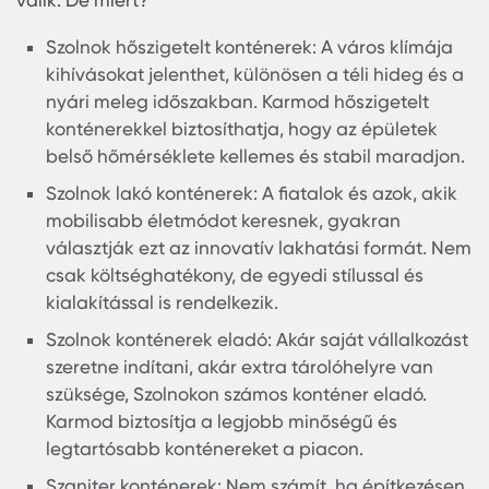
a sokoldalú és költséghatékony megoldást.
Karmod, egy elismert és megbízható márka a
konténeriparban, Szolnokon is egyre népszerűbb
válik. De miért?
Szolnok hőszigetelt konténerek: A város klímá
kihívásokat jelenthet, különösen a téli hideg é
nyári meleg időszakban. Karmod hőszigetelt
konténerekkel biztosíthatja, hogy az épületek
belső hőmérséklete kellemes és stabil maradj
Szolnok lakó konténerek: A fiatalok és azok, a
mobilisabb életmódot keresnek, gyakran
választják ezt az innovatív lakhatási formát.
csak költséghatékony, de egyedi stílussal és
kialakítással is rendelkezik.
Szolnok konténerek eladó: Akár saját vállalko