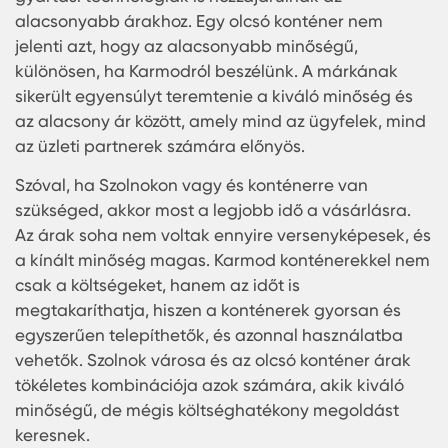
konténer ára? A válasz egyszerűbb, mint
gondolnánk. Először is, Karmod, a minőségi
konténerek egyik vezető gyártója, különleges
figyelmet szentel a régióban való terjeszkedésre,
kiváló minőségű termékeket kínál versenyképes
áron. Emellett a logisztikai és gyártási költségek
csökkenésének köszönhetően a konténerek költs
is csökkennek.
Ezen kívül a helyi beszállítókkal való együttműkö
a helyi munkaerő alkalmazása és az innovatív
gyártási technológiák is hozzájárulnak az
alacsonyabb árakhoz. Egy olcsó konténer nem
jelenti azt, hogy az alacsonyabb minőségű,
különösen, ha Karmodról beszélünk. A márkának
sikerült egyensúlyt teremtenie a kiváló minőség 
az alacsony ár között, amely mind az ügyfelek, m