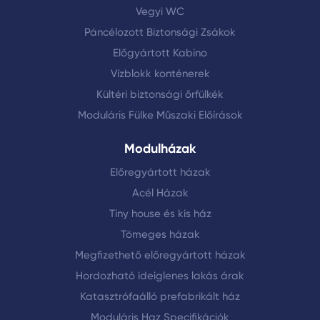
Vegyi WC
Páncélozott Biztonsági Zsákok
Előgyártott Kabino
Vízblokk konténerek
Kültéri biztonsági őrfülkék
Moduláris Fülke Műszaki Előírások
Modulházak
Előregyártott házak
Acél Házak
Tiny house és kis ház
Tömeges házak
Megfizethető előregyártott házak
Hordozható ideiglenes lakás árak
Katasztrófaálló prefabrikált ház
Moduláris Haz Specifikációk