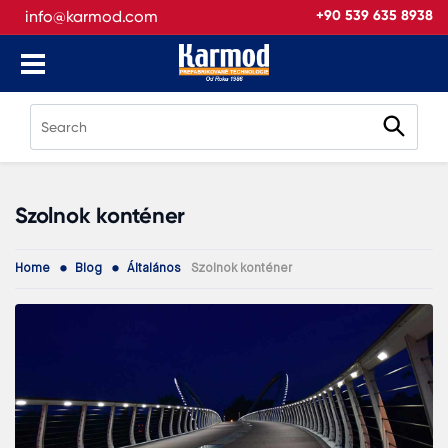
info@karmod.com
+90 539 635 8938
Szolnok konténer
Home
Blog
Általános
Szolnok konténer