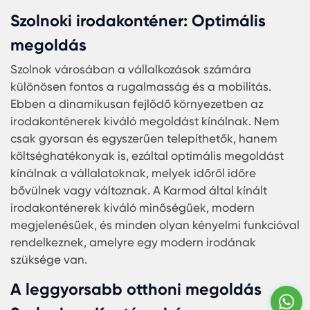
az üzleti partnerek számára előnyös.
Szóval, ha Szolnokon vagy és konténerre van
szükséged, akkor most a legjobb idő a vásárlásra
Az árak soha nem voltak ennyire versenyképesek
a kínált minőség magas. Karmod konténerekkel
csak a költségeket, hanem az időt is
megtakaríthatja, hiszen a konténerek gyorsan és
egyszerűen telepíthetők, és azonnal használatba
vehetők. Szolnok városa és az olcsó konténer ára
tökéletes kombinációja azok számára, akik kivál
minőségű, de mégis költséghatékony megoldást
keresnek.
Szolnoki irodakonténer: Optimális
megoldás
W