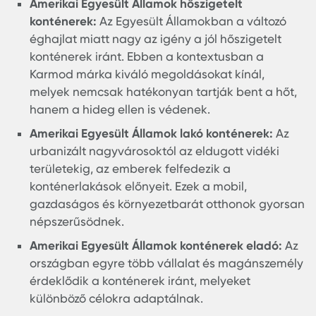
hihetetlenül népszerűvé vált, legyen szó építési
projektekről, lakhatásról vagy akár kiskereskede
lehetőségekről.
Amerikai Egyesült Államok hőszigetelt
konténerek:
Az Egyesült Államokban a változ
éghajlat miatt nagy az igény a jól hőszigetelt
konténerek iránt. Ebben a kontextusban a
Karmod márka kiváló megoldásokat kínál,
melyek nemcsak hatékonyan tartják bent a h
hanem a hideg ellen is védenek.
Amerikai Egyesült Államok lakó konténerek:
A
urbanizált nagyvárosoktól az eldugott vidéki
területekig, az emberek felfedezik a
konténerlakások előnyeit. Ezek a mobil,
gazdaságos és környezetbarát otthonok gyo