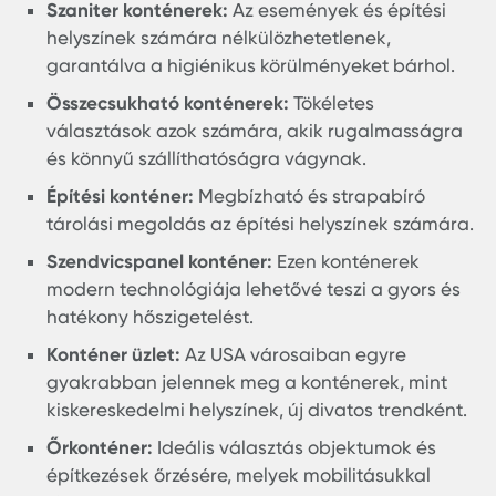
népszerűsödnek.
Amerikai Egyesült Államok konténerek eladó:
országban egyre több vállalat és magánsze
érdeklődik a konténerek iránt, melyeket
különböző célokra adaptálnak.
Szaniter konténerek:
Az események és építési
helyszínek számára nélkülözhetetlenek,
garantálva a higiénikus körülményeket bárhol
Összecsukható konténerek:
Tökéletes
választások azok számára, akik rugalmasság
és könnyű szállíthatóságra vágynak.
Építési konténer:
Megbízható és strapabíró
tárolási megoldás az építési helyszínek szám
Szendvicspanel konténer:
Ezen konténerek
modern technológiája lehetővé teszi a gyors 