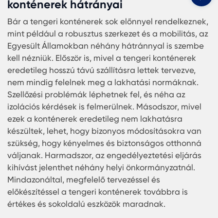
házakra gondolnak. Azonban az elmúlt években
új trend kezdett elterjedni: a konténerházak. Miér
válik egyre népszerűbbé ez a stílus? Egyszerű. A
konténerházak gyorsan felépíthetők,
költséghatékonyak és rendkívül sokoldalúak.
Ezenkívül a Karmod által kínált modern tervezési
lehetőségeknek köszönhetően a konténerházak
stílusos és kényelmes otthonná válhatnak. Az
Egyesült Államok számos államában a lakók már
felismerték a konténerházak előnyeit és
hozzáférhetőségét, ami ezt a trendet csak még
vonzóbbá teszi.
Amerikai Egyesült Államok tengeri
konténerek hátrányai
Bár a tengeri konténerek sok előnnyel rendelkez