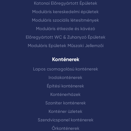
Előregyártott Iskolák
Előregyártott Kórházak
Moduláris Szálloda
Katonai Előregyártott Épületek
Moduláris kereskedelmi épületek
Moduláris szociális létesítmények
Moduláris étkezde és kávézó
Előregyártott WC & Zuhanyzó Épületek
Moduláris Epületek Műszaki Jellemzői
Konténerek
Lapos csomagolású konténerek
Irodakonténerek
Építési konténerek
Konténerházek
Szaniter konténerek