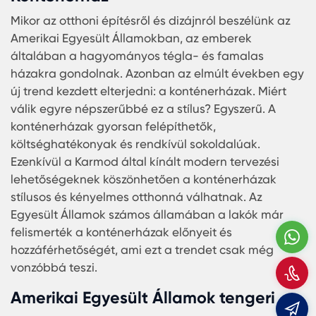
kiváló minőségű és korszerű megoldásokat kínál 
irodai konténerek terén. Az irodakonténerek bels
kialakítása kifejezetten a munkavégzésre van
optimalizálva, így garantáltan megfelelnek a
legmagasabb elvárásoknak is. Tekintettel az
Egyesült Államok dinamikus üzleti környezetére, 
irodakonténerek tökéletes választást jelentenek 
vállalatok és vállalkozók számára.
A leggyorsabb otthoni megoldás
Amerikai Egyesült Államok:
W
Konténerház
H
Mikor az otthoni építésről és dizájnról beszélünk 
m
Amerikai Egyesült Államokban, az emberek
általában a hagyományos tégla- és famalas
m