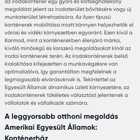
konténer méretétől, típusától és funkciójától
függően, de az Egyesült Államokban számos váll
kínál versenyképes árakat, hogy megfeleljen az
ügyfelek különböző költségvetési igényeinek.
Amerikai Egyesült Államok
irodakonténer: Optimális megoldá
Az irodai konténerek egyre népszerűbbek az
Amerikai Egyesült Államokban, és nem nehéz
megérteni, miért. Sok vállalat és vállalkozó szám
az irodakonténer egy gyors és költséghatékony
megoldást jelent az irodaterület bővítésére vagy
munkaterület létrehozására. Az ilyen típusú
konténerek mobilitása miatt könnyen helyezhetők
városi és vidéki környezetben egyaránt. Ezen kívü
Karmod, mint a konténerekben élenjáró márka,