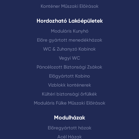
Konténer üzletek
Szendvicspanel konténerek
Őrkonténerek
Konténer Műszaki Előírások
Hordozható Lakóépületek
Moduláris Kunyhó
Előre gyártott menedékházak
WC & Zuhanyzó Kabinok
Vegyi WC
Páncélozott Biztonsági Zsákok
Előgyártott Kabino
Vízblokk konténerek
Kültéri biztonsági őrfülkék
Moduláris Fülke Műszaki Előírások