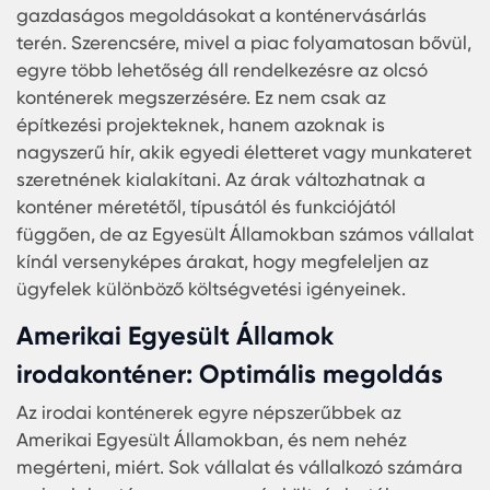
kínálnak. És ebben az Amerikai Egyesült Államok 
élen jár.
Olcsó konténer árak Amerikai
Egyesült Államok
Az Amerikai Egyesült Államokban a konténerek ir
kereslet rohamosan nőtt az elmúlt években. Enn
eredményeként sok vállalat és magánszemély ke
gazdaságos megoldásokat a konténervásárlás
terén. Szerencsére, mivel a piac folyamatosan bő
egyre több lehetőség áll rendelkezésre az olcsó
konténerek megszerzésére. Ez nem csak az
építkezési projekteknek, hanem azoknak is
nagyszerű hír, akik egyedi életteret vagy munkat
szeretnének kialakítani. Az árak változhatnak a