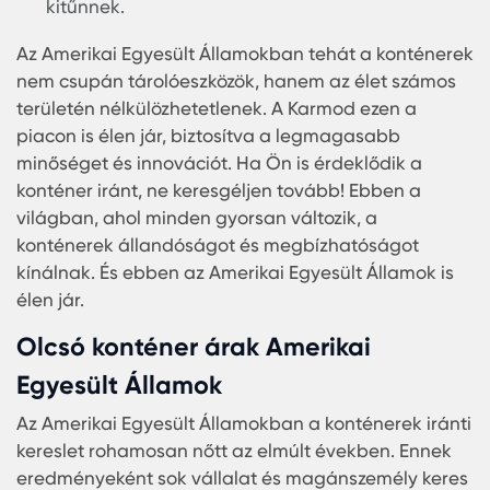
hatékony hőszigetelést.
Konténer üzlet:
Az USA városaiban egyre
gyakrabban jelennek meg a konténerek, min
kiskereskedelmi helyszínek, új divatos trendké
Őrkonténer:
Ideális választás objektumok és
építkezések őrzésére, melyek mobilitásukkal
kitűnnek.
Az Amerikai Egyesült Államokban tehát a kontén
nem csupán tárolóeszközök, hanem az élet szám
területén nélkülözhetetlenek. A Karmod ezen a
piacon is élen jár, biztosítva a legmagasabb
minőséget és innovációt. Ha Ön is érdeklődik a
konténer iránt, ne keresgéljen tovább! Ebben a
világban, ahol minden gyorsan változik, a
konténerek állandóságot és megbízhatóságot