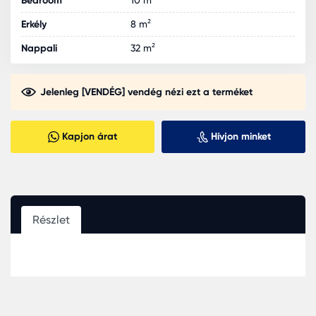
Bedroom
10 m²
Erkély
8 m²
Nappali
32 m²
Jelenleg [VENDÉG] vendég nézi ezt a terméket
Kapjon árat
Hívjon minket
Részlet