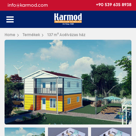
info@karmod.com
+90 539 635 8938
Vissza
Home
Termékek
137 m² Acélvázas ház