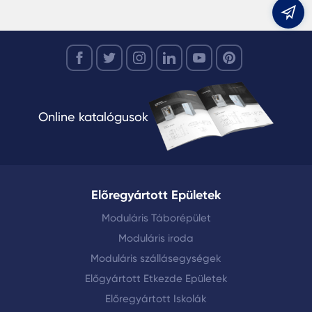
m
Online katalógusok
Előregyártott Epületek
Moduláris Táborépület
Moduláris iroda
Moduláris szállásegységek
Előgyártott Etkezde Epületek
Előregyártott Iskolák