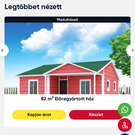
Legtöbbet nézett
Modulházak
82 m² Előregyártott ház
W
Kapjon árat
Részlet
H
m