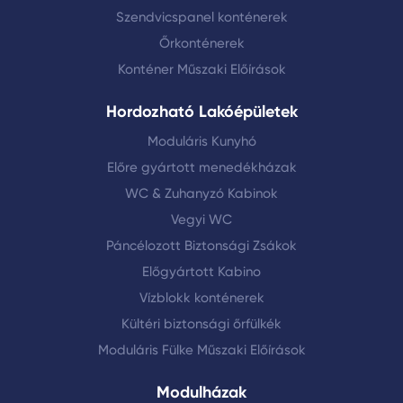
Szendvicspanel konténerek
Őrkonténerek
Konténer Műszaki Előírások
Hordozható Lakóépületek
Moduláris Kunyhó
Előre gyártott menedékházak
WC & Zuhanyzó Kabinok
Vegyi WC
Páncélozott Biztonsági Zsákok
Előgyártott Kabino
Vízblokk konténerek
Kültéri biztonsági őrfülkék
Moduláris Fülke Műszaki Előírások
Modulházak